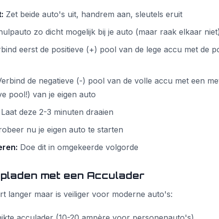
:
Zet beide auto's uit, handrem aan, sleutels eruit
hulpauto zo dicht mogelijk bij je auto (maar raak elkaar niet
bind eerst de positieve (+) pool van de lege accu met de po
erbind de negatieve (-) pool van de volle accu met een me
ve pool!) van je eigen auto
Laat deze 2-3 minuten draaien
obeer nu je eigen auto te starten
eren:
Doe dit in omgekeerde volgorde
Opladen met een Acculader
 langer maar is veiliger voor moderne auto's:
ikte acculader (10-20 ampère voor personenauto's)