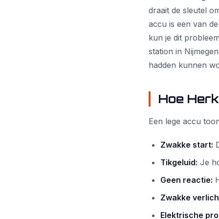
draait de sleutel o
accu is een van de
kun je dit problee
station in Nijmeg
hadden kunnen wo
Hoe Herk
Een lege accu toon
Zwakke start:
D
Tikgeluid:
Je hoo
Geen reactie:
H
Zwakke verlich
Elektrische pr