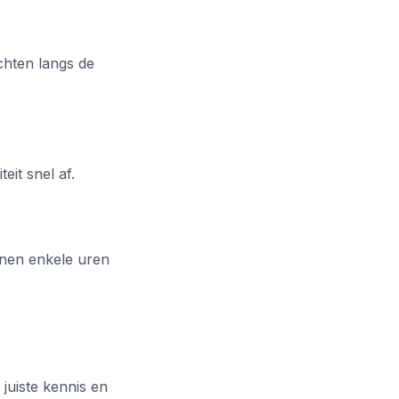
chten langs de
it snel af.
nnen enkele uren
juiste kennis en