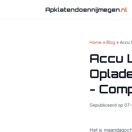
Apklatendoennijmegen
.nl
Home
»
Blog
» Accu l
Accu L
Oplade
- Comp
Gepubliceerd op 07-0
Het is maandagochte