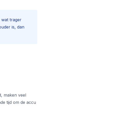
n wat trager
ouder is, dan
d, maken veel
nde tijd om de accu