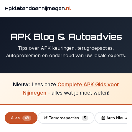
Apklatendoennijmegen
.nl
APK Blog & Autoadvies
Tips over APK keuringen, terugroepacties,
autoproblemen en onderhoud van uw lokale experts.
Nieuw:
Lees onze
Complete APK Gids voor
Nijmegen
- alles wat je moet weten!
Alles
🚨 Terugroepacties
📰 Auto Nieuws
48
5