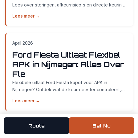
Lees over storingen, afkeurrisico's en directe keuring
bij Smidt Cars Weurt. Zonder afspraak!...
Lees meer →
April 2026
Ford Fiesta Uitlaat Flexibel
APK in Nijmegen: Alles Over
Fle
Flexibele uitlaat Ford Fiesta kapot voor APK in
Nijmegen? Ontdek wat de keurmeester controleert,
wanneer het een afkeurpunt is en wat het kost bij
Lees meer →
Smi...
Route
Bel Nu
April 2026