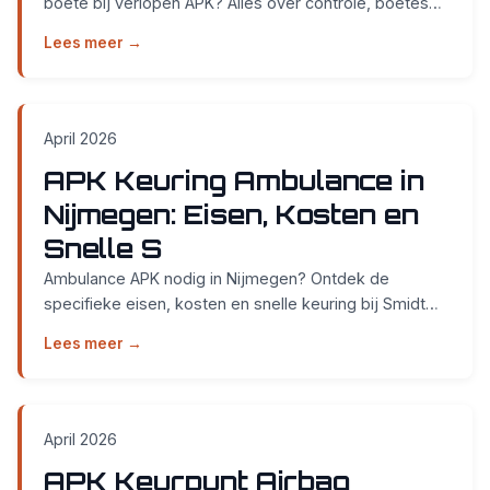
boete bij verlopen APK? Alles over controle, boetes
en geldigheid in Nijmegen. Lees hier!...
Lees meer →
April 2026
APK Keuring Ambulance in
Nijmegen: Eisen, Kosten en
Snelle S
Ambulance APK nodig in Nijmegen? Ontdek de
specifieke eisen, kosten en snelle keuring bij Smidt
Cars in Weurt. Zonder afspraak, binnen 45 minuten
Lees meer →
klaa...
April 2026
APK Keurpunt Airbag