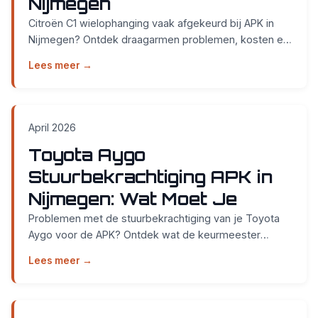
Nijmegen
Citroën C1 wielophanging vaak afgekeurd bij APK in
Nijmegen? Ontdek draagarmen problemen, kosten en
preventie bij Smidt Cars Weurt. Zonder afspraak we...
Lees meer →
April 2026
Toyota Aygo
Stuurbekrachtiging APK in
Nijmegen: Wat Moet Je
Problemen met de stuurbekrachtiging van je Toyota
Aygo voor de APK? Ontdek wat de keurmeester
controleert en wanneer je wordt afgekeurd in
Lees meer →
Nijmegen....