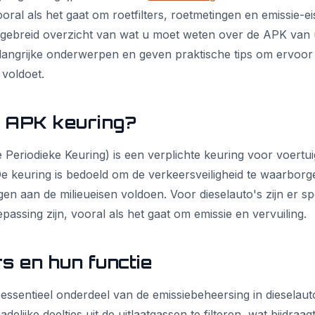
ral als het gaat om roetfilters, roetmetingen en emissie-eise
gebreid overzicht van wat u moet weten over de APK van u
angrijke onderwerpen en geven praktische tips om ervoor
 voldoet.
e APK keuring?
eriodieke Keuring) is een verplichte keuring voor voertuig
De keuring is bedoeld om de verkeersveiligheid te waarbor
en aan de milieueisen voldoen. Voor dieselauto's zijn er sp
assing zijn, vooral als het gaat om emissie en vervuiling.
rs en hun functie
n essentieel onderdeel van de emissiebeheersing in dieselauto
lijke deeltjes uit de uitlaatgassen te filteren, wat bijdra