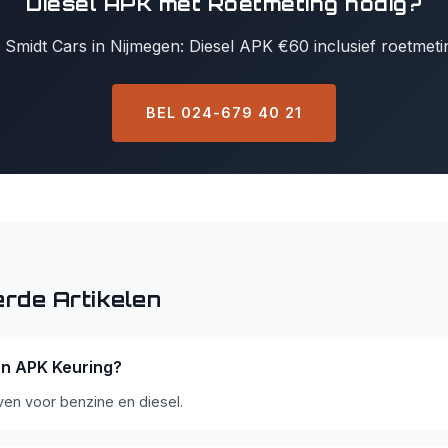
Diesel APK met Roetmeting nodig?
j Smidt Cars in Nijmegen: Diesel APK €60 inclusief roetmeti
BEL 024-679 40 21
rde Artikelen
en APK Keuring?
even voor benzine en diesel.