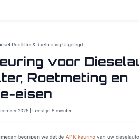
esel: Roetfilter & Roetmeting Uitgelegd
uring voor Dieselau
lter, Roetmeting en
ie-eisen
cember 2025 | Leestijd: 8 minuten
Nijmegen begrijpen we dat de
APK keuring
van uw dieselauto