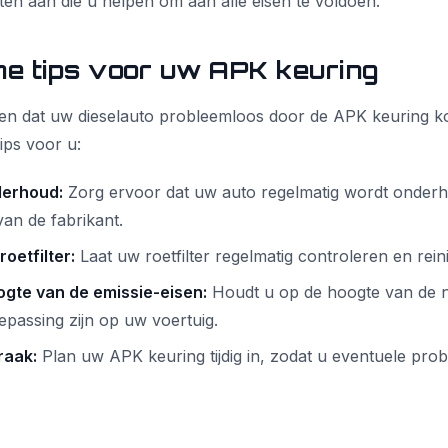
n aan die u helpen om aan alle eisen te voldoen.
he tips voor uw APK keuring
en dat uw dieselauto probleemloos door de APK keuring 
ips voor u:
derhoud:
Zorg ervoor dat uw auto regelmatig wordt onder
an de fabrikant.
oetfilter:
Laat uw roetfilter regelmatig controleren en rein
gte van de emissie-eisen:
Houdt u op de hoogte van de n
oepassing zijn op uw voertuig.
raak:
Plan uw APK keuring tijdig in, zodat u eventuele prob