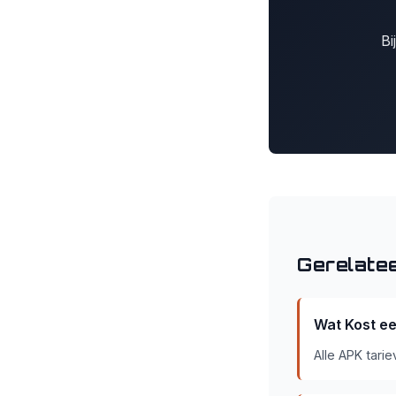
Bi
Gerelatee
Wat Kost e
Alle APK tari