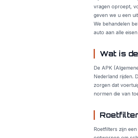
vragen oproept, voo
geven we u een uit
We behandelen bel
auto aan alle eisen
Wat is d
De APK (Algemene P
Nederland rijden. 
zorgen dat voertuig
normen die van toep
Roetfilte
Roetfilters zijn ee
ontworpen om schade