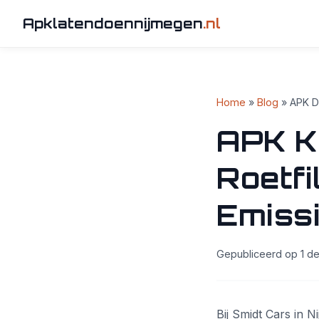
Apklatendoennijmegen
.nl
Home
»
Blog
» APK Di
APK Ke
Roetfi
Emiss
Gepubliceerd op 1 de
Bij Smidt Cars in 