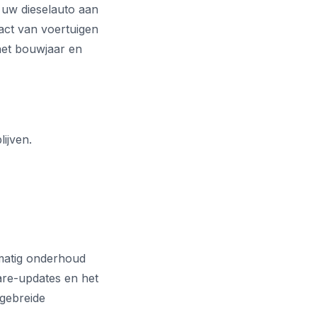
r uw dieselauto aan
act van voertuigen
het bouwjaar en
ijven.
lmatig onderhoud
ware-updates en het
tgebreide