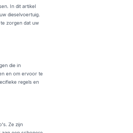
n. In dit artikel
w dieselvoertuig.
 te zorgen dat uw
en die in
gen en om ervoor te
ecifieke regels en
's. Ze zijn
agt aan een schonere