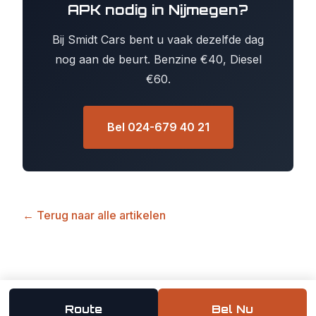
APK nodig in Nijmegen?
Bij Smidt Cars bent u vaak dezelfde dag
nog aan de beurt. Benzine €40, Diesel
€60.
Bel 024-679 40 21
← Terug naar alle artikelen
Route
Bel Nu