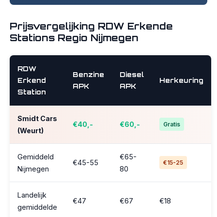
Prijsvergelijking RDW Erkende
Stations Regio Nijmegen
RDW
Benzine
Diesel
Erkend
Herkeuring
APK
APK
Station
Smidt Cars
€40,-
€60,-
Gratis
(Weurt)
Gemiddeld
€65-
€45-55
€15-25
Nijmegen
80
Landelijk
€47
€67
€18
gemiddelde