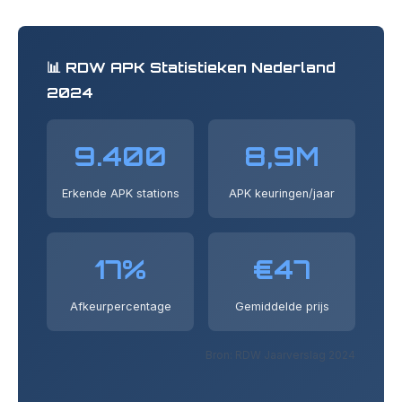
📊 RDW APK Statistieken Nederland
2024
9.400
8,9M
Erkende APK stations
APK keuringen/jaar
17%
€47
Afkeurpercentage
Gemiddelde prijs
Bron: RDW Jaarverslag 2024