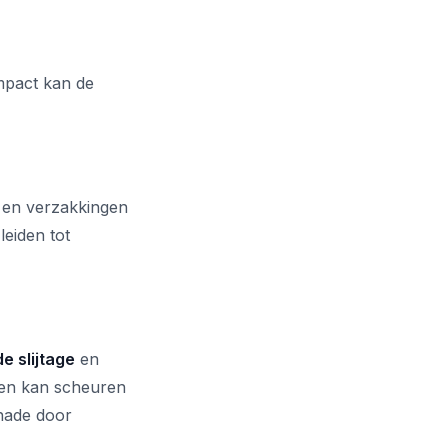
impact kan de
 en verzakkingen
eiden tot
e slijtage
en
 en kan scheuren
hade door