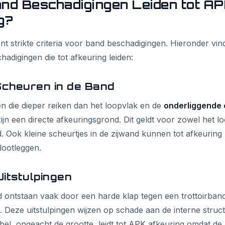
nd Beschadigingen Leiden tot A
g?
t strikte criteria voor band beschadigingen. Hieronder vin
digingen die tot afkeuring leiden:
cheuren in de Band
 die dieper reiken dan het loopvlak en de
onderliggende 
ijn een directe afkeuringsgrond. Dit geldt voor zowel het lo
. Ook kleine scheurtjes in de zijwand kunnen tot afkeuring 
lootleggen.
itstulpingen
 ontstaan vaak door een harde klap tegen een trottoirband
. Deze uitstulpingen wijzen op schade aan de interne struc
bel, ongeacht de grootte, leidt tot APK afkeuring omdat de