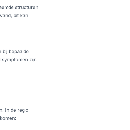
reemde structuren
wand, dit kan
 bij bepaalde
l symptomen zijn
. In de regio
gkomen: