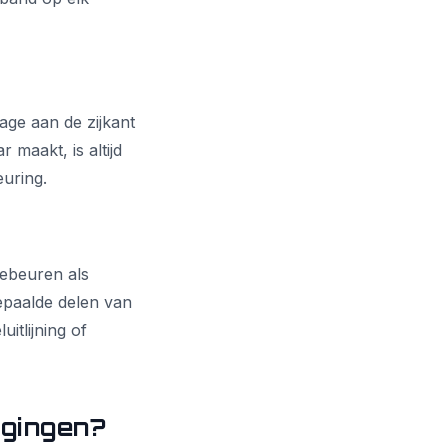
age aan de zijkant
 maakt, is altijd
euring.
 gebeuren als
epaalde delen van
itlijning of
igingen?