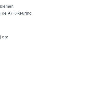
roblemen
s de APK-keuring.
j op: