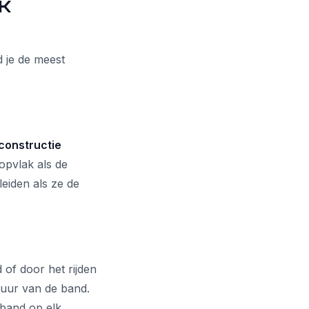
PK
d je de meest
constructie
opvlak als de
leiden als ze de
 of door het rijden
tuur van de band.
 band op elk