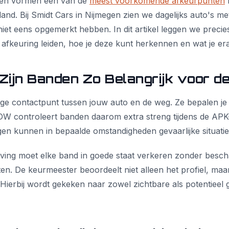
gen vormen één van de
meest voorkomende afkeurpunten
land. Bij Smidt Cars in Nijmegen zien we dagelijks auto's 
niet eens opgemerkt hebben. In dit artikel leggen we precie
 afkeuring leiden, hoe je deze kunt herkennen en wat je er
ijn Banden Zo Belangrijk voor d
ige contactpunt tussen jouw auto en de weg. Ze bepalen je
W controleert banden daarom extra streng tijdens de APK-
gen kunnen in bepaalde omstandigheden gevaarlijke situati
ving moet elke band in goede staat verkeren zonder besch
ten. De keurmeester beoordeelt niet alleen het profiel, maa
Hierbij wordt gekeken naar zowel zichtbare als potentieel g