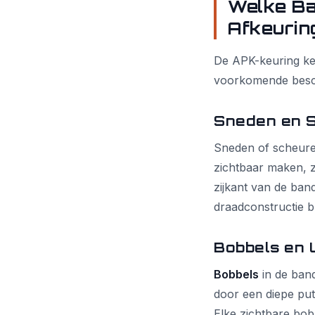
Welke Ba
Afkeurin
De APK-keuring ken
voorkomende bescha
Sneden en S
Sneden of scheuren
zichtbaar maken, z
zijkant van de band
draadconstructie b
Bobbels en U
Bobbels
in de band
door een diepe put
Elke zichtbare bob