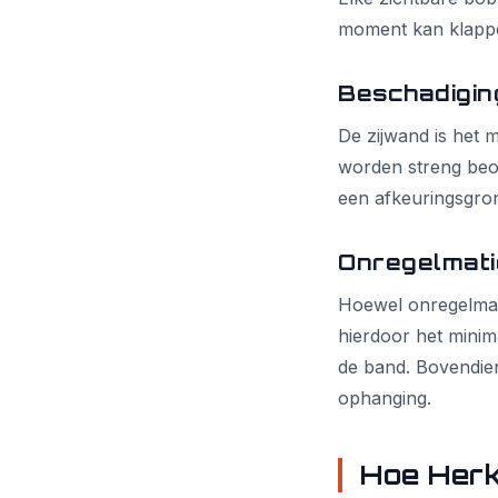
moment kan klapp
Beschadigin
De zijwand is het 
worden streng beoo
een afkeuringsgron
Onregelmatig
Hoewel onregelmatig
hierdoor het minim
de band. Bovendien 
ophanging.
Hoe Herk