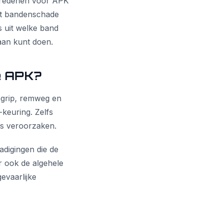
redenen voor APK
met bandenschade
s uit welke band
aan kunt doen.
e APK?
 grip, remweg en
keuring. Zelfs
es veroorzaken.
adigingen die de
r ook de algehele
evaarlijke