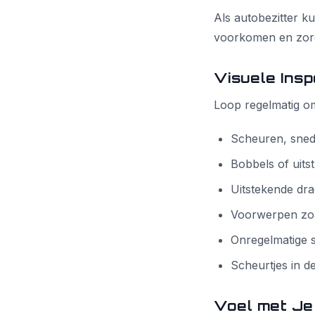
Als autobezitter k
voorkomen en zorgt
Visuele Insp
Loop regelmatig om
Scheuren, snede
Bobbels of uits
Uitstekende dr
Voorwerpen zoa
Onregelmatige s
Scheurtjes in d
Voel met J