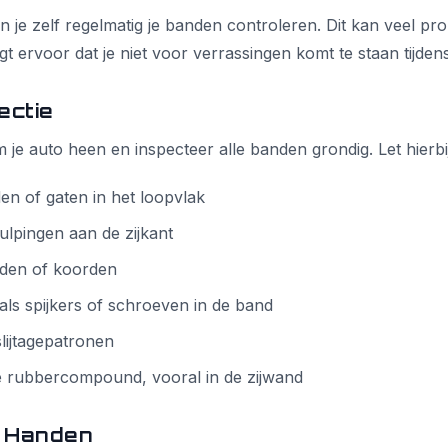
un je zelf regelmatig je banden controleren. Dit kan veel p
 ervoor dat je niet voor verrassingen komt te staan tijden
ectie
 je auto heen en inspecteer alle banden grondig. Let hierbi
n of gaten in het loopvlak
tulpingen aan de zijkant
aden of koorden
ls spijkers of schroeven in de band
lijtagepatronen
e rubbercompound, vooral in de zijwand
e Handen