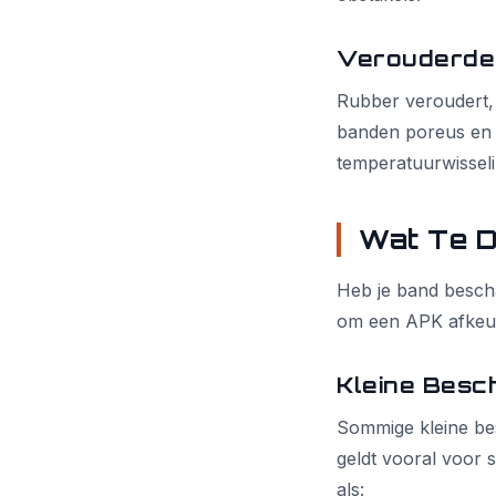
Verouderde
Rubber veroudert, 
banden poreus en o
temperatuurwissel
Wat Te D
Heb je band bescha
om een APK afkeu
Kleine Besc
Sommige kleine be
geldt vooral voor 
als: