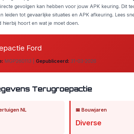
irecte gevolgen kan hebben voor jouw APK keuring. Dit te
 leiden tot gevaarlijke situaties en APK afkeuring. Lees sn
 hierbij hoort en wat je moet doen.
epactie Ford
e:
MGP260113 |
Gepubliceerd:
31-03-2026
egevens Terugroepactie
ertuigen NL
📅 Bouwjaren
Diverse