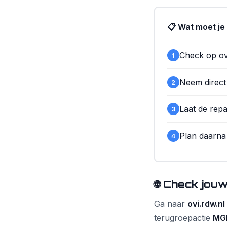
📋 Wat moet je
Check op ovi
1
Neem direct
2
Laat de repa
3
Plan daarna
4
🌐 Check jouw
Ga naar
ovi.rdw.nl
terugroepactie
MG