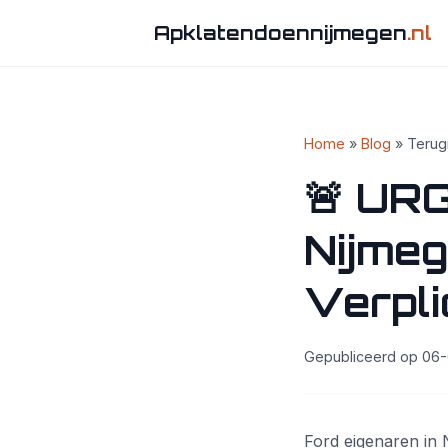
Apklatendoennijmegen
.nl
Home
»
Blog
» Terugr
🚨 UR
Nijmeg
Verpli
Gepubliceerd op 06-0
Ford eigenaren in