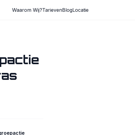
Waarom Wij?
Tarieven
Blog
Locatie
pactie
ras
ugroepactie