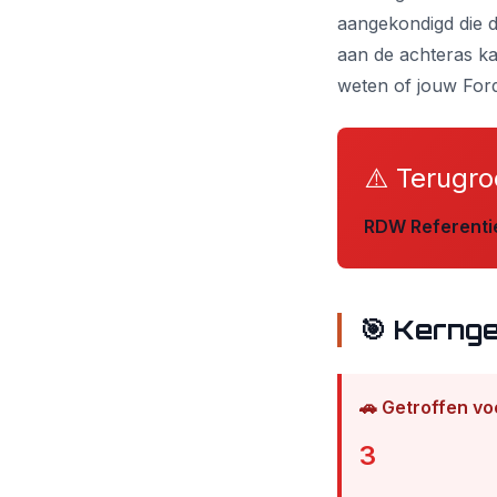
aangekondigd die d
aan de achteras kan
weten of jouw Ford
⚠️ Terugro
RDW Referenti
🎯 Kerng
🚗 Getroffen vo
3