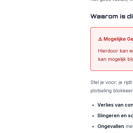
Waarom is di
⚠️ Mogelijke G
Hierdoor kan ee
kan mogelijk bl
Stel je voor: je ri
plotseling blokkeer
Verlies van con
Slingeren en s
Ongevallen
met