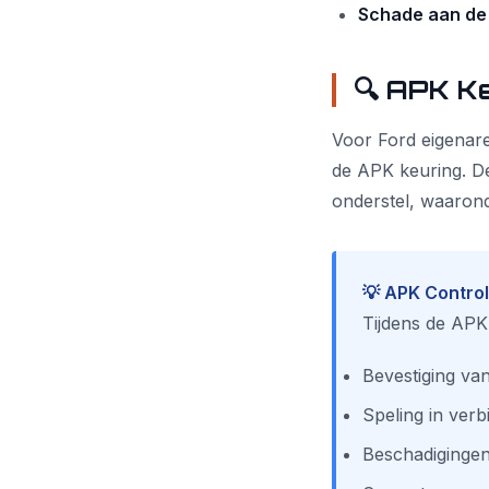
Schade aan de
🔍 APK K
Voor Ford eigenaren
de APK keuring. 
onderstel, waarond
💡 APK Contro
Tijdens de APK
Bevestiging va
Speling in verb
Beschadiginge