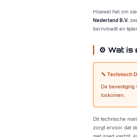
Hoewel het om slec
Nederland B.V.
zee
beïnvloedt en tijd
⚙️ Wat is
🔧 Technisch 
De bevestiging 
loskomen.
Dit technische ma
zorgt ervoor dat d
niet goed vastzit, 