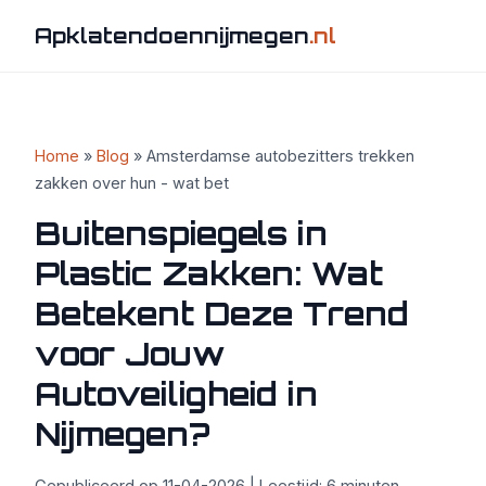
Apklatendoennijmegen
.nl
Home
»
Blog
» Amsterdamse autobezitters trekken
zakken over hun - wat bet
Buitenspiegels in
Plastic Zakken: Wat
Betekent Deze Trend
voor Jouw
Autoveiligheid in
Nijmegen?
Gepubliceerd op 11-04-2026 | Leestijd: 6 minuten