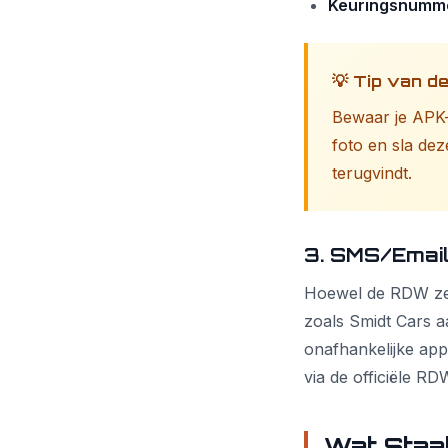
Keuringsnumm
💡 Tip van 
Bewaar je APK-r
foto en sla dez
terugvindt.
3. SMS/Email
Hoewel de RDW zelf 
zoals Smidt Cars a
onafhankelijke app
via de officiële R
Wat Staa