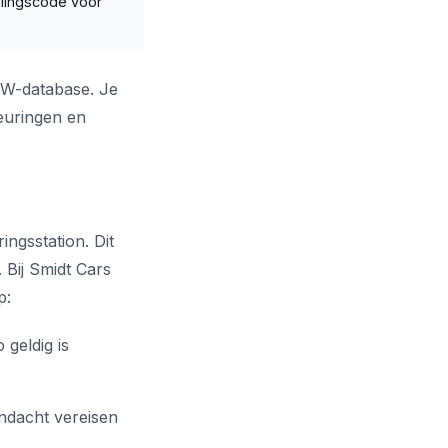
lingscode voor
RDW-database. Je
keuringen en
ingsstation. Dit
 Bij Smidt Cars
p:
 geldig is
ndacht vereisen