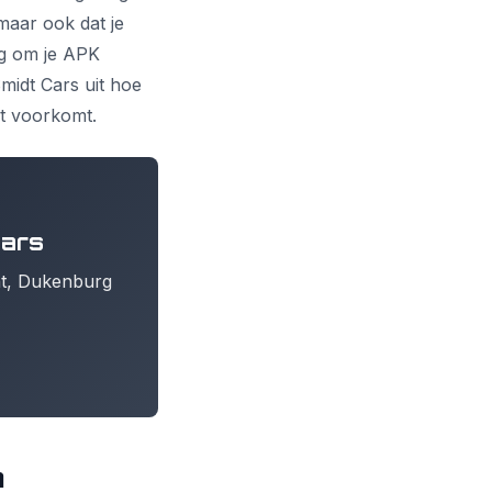
 maar ook dat je
ig om je APK
midt Cars uit hoe
it voorkomt.
Cars
ent, Dukenburg
n