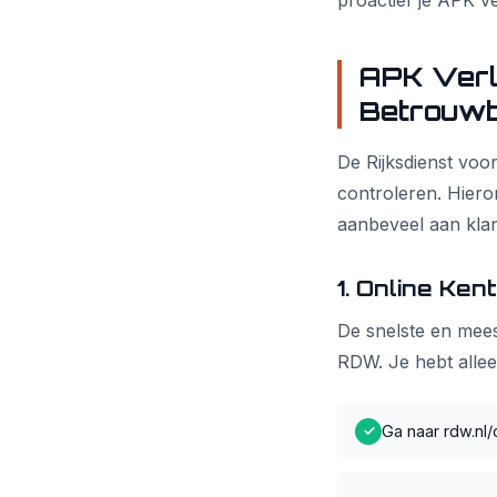
proactief je APK v
APK Verl
Betrouwb
De Rijksdienst vo
controleren. Hiero
aanbeveel aan klan
1. Online Ke
De snelste en mees
RDW. Je hebt allee
Ga naar rdw.nl/
✓