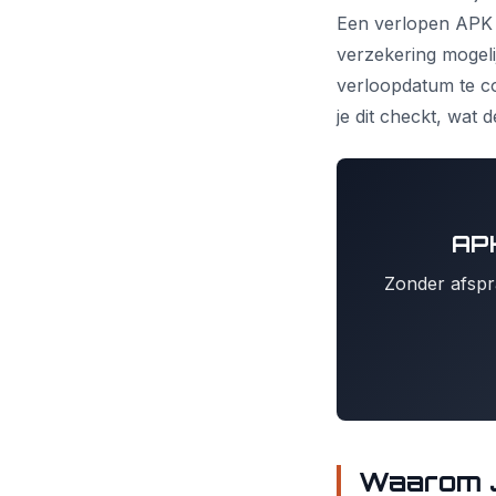
Een verlopen APK be
verzekering mogel
verloopdatum te co
je dit checkt, wat 
APK
Zonder afspra
Waarom J