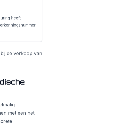
uring heeft
en erkenningsnummer
 bij de verkoop van
idische
elmatig
men met een net
ncrete