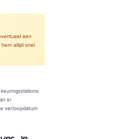
 eventueel een
hem altijd snel
 keuringsstations
jn er
 de verloopdatum
Over Je