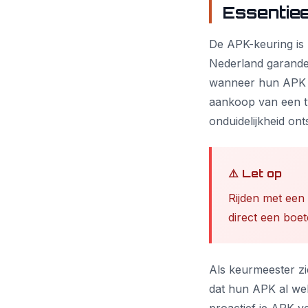
Essentiee
De APK-keuring is ni
Nederland garandee
wanneer hun APK ve
aankoop van een 
onduidelijkheid on
⚠️ Let op
Rijden met een 
direct een boet
Als keurmeester zie
dat hun APK al weke