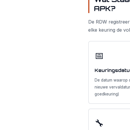
APK?
De RDW registreert
elke keuring de vo
📅
Keuringsdat
De datum waarop d
nieuwe vervaldatum 
goedkeuring)
🔧