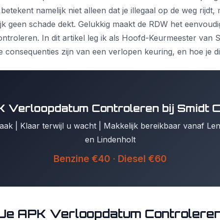
tekent namelijk niet alleen dat je illegaal op de weg rijdt,
ijk geen schade dekt. Gelukkig maakt de RDW het eenvoud
ntroleren. In dit artikel leg ik als Hoofd-Keurmeester van S
de consequenties zijn van een verlopen keuring, en hoe je d
 Verloopdatum Controleren bij Smidt 
ak | Klaar terwijl u wacht | Makkelijk bereikbaar vanaf L
en Lindenholt
Benzine €40 · Diesel €60
e APK Verloopdatum Controlere