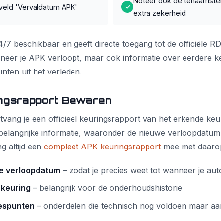
Noteer ook de tenaamstel
 veld 'Vervaldatum APK'
✓
extra zekerheid
/7 beschikbaar en geeft directe toegang tot de officiële 
anneer je APK verloopt, maar ook informatie over eerdere 
nten uit het verleden.
ingsrapport Bewaren
tvang je een officieel keuringsrapport van het erkende keur
 belangrijke informatie, waaronder de nieuwe verloopdatum.
ng altijd een
compleet APK keuringsrapport
mee met daaro
e verloopdatum
– zodat je precies weet tot wanneer je auto
 keuring
– belangrijk voor de onderhoudshistorie
iespunten
– onderdelen die technisch nog voldoen maar aa