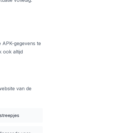
uatie volledig.
je APK-gegevens te
 ook altijd
website van de
 streepjes