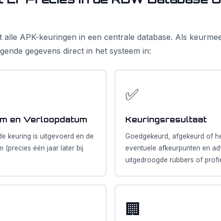
 alle APK-keuringen in een centrale database. Als keurmee
lgende gegevens direct in het systeem in:
✅
um en Verloopdatum
Keuringsresultaat
e keuring is uitgevoerd en de
Goedgekeurd, afgekeurd of he
(precies één jaar later bij
eventuele afkeurpunten en ad
uitgedroogde rubbers of prof
🏢