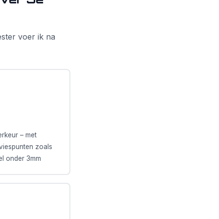
ster voer ik na
rkeur – met
viespunten zoals
iel onder 3mm