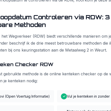
erloopdatum te controleren via de RDW, voorkom je deze sit
oopdatum Controleren via RDW: 3
are Methoden
or het Wegverkeer (RDW) biedt verschillende manieren om 
nder beschrijf ik de drie meest betrouwbare methoden die ik
ten bij ons keuringsstation aan de Metaalweg 2 in Weurt.
nteken Checker RDW
t gebruikte methode is de online kenteken checker op de 
n je kenteken nodig:
ovi (Open Voertuig Informatie)
Vul je kenteken in zonder
✓