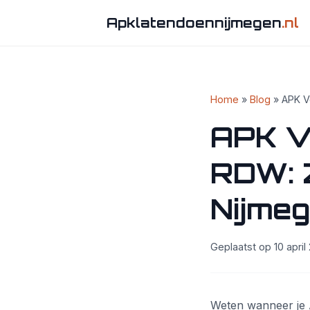
Apklatendoennijmegen
.nl
Home
»
Blog
» APK V
APK V
RDW: 
Nijme
Geplaatst op 10 april 
Weten wanneer je A