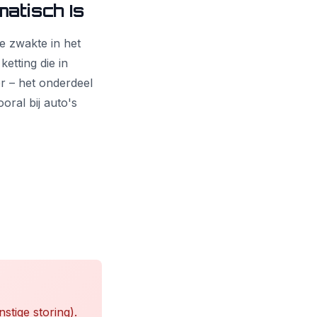
atisch Is
 zwakte in het
ketting die in
er – het onderdeel
ooral bij auto's
stige storing).