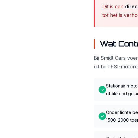
Dit is een
direc
tot het is verho
Wat Cont
Bij Smidt Cars voe
uit bij TFSI-motore
Stationair moto
✓
of tikkend gelu
Onder lichte bel
✓
1500-2000 toe