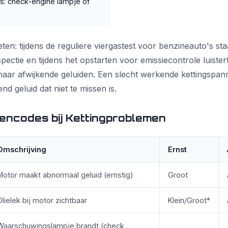
s: check-engine lampje of
ten: tijdens de reguliere viergastest voor benzineauto's staa
pectie en tijdens het opstarten voor emissiecontrole luiste
 naar afwijkende geluiden. Een slecht werkende kettingspa
end geluid dat niet te missen is.
ncodes bij Kettingproblemen
Omschrijving
Ernst
Motor maakt abnormaal geluid (ernstig)
Groot
Olielek bij motor zichtbaar
Klein/Groot*
Waarschuwingslampje brandt (check