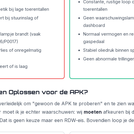
Constante, rustige loop o
etik bij lage toerentallen
toerentallen
t bij stuurinslag of
Geen waarschuwingslam
dashboard
lampje brandt (vaak
Normaal vermogen en re
16/P0017)
gaspedaal
ies of onregelmatig
Stabiel oliedruk binnen s
Geen abnormale trillinge
eert of is laag
n Oplossen voor de APK?
n verleidelijk om "gewoon de APK te proberen" en te zien wa
 moet ik je echter waarschuwen: wij
moeten
afkeuren bij d
Dat is geen keuze maar een RDW-eis. Bovendien loop je dez