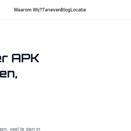
Waarom Wij?
Tarieven
Blog
Locatie
er APK
en,
n, veel te zien in