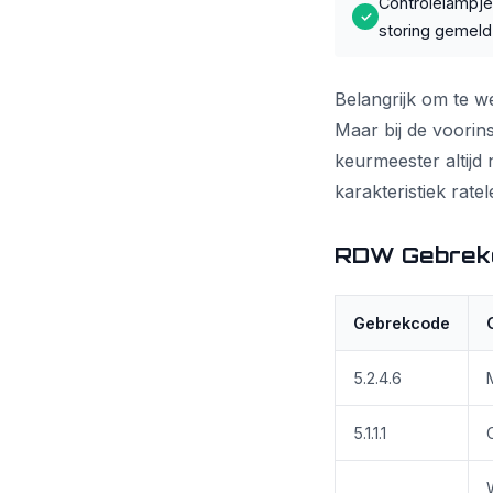
Controlelampje
✓
storing gemeld
Belangrijk om te we
Maar bij de voorins
keurmeester altijd
karakteristiek ratel
RDW Gebreke
Gebrekcode
5.2.4.6
5.1.1.1