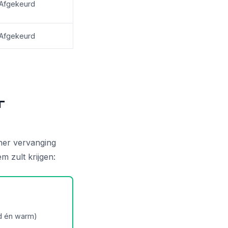
Afgekeurd
Afgekeurd
r
nner vervanging
 zult krijgen:
ud én warm)