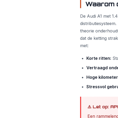
Waarom d
De Audi A1 met 1.
distributiesysteem.
theorie onderhoudsv
dat de ketting strak
met:
Korte ritten:
Sta
Vertraagd ond
Hoge kilometer
Stressvol gebru
⚠️ Let op: A
Een rammelende 