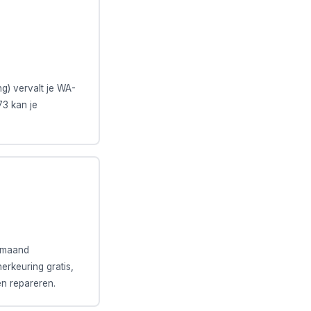
g) vervalt je WA-
73 kan je
1 maand
erkeuring gratis,
en repareren.