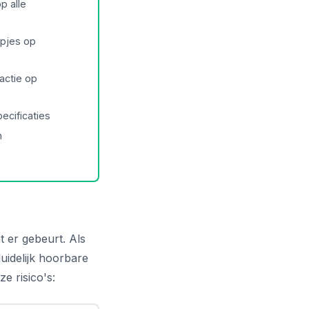
p alle
pjes op
actie op
pecificaties
n
t er gebeurt. Als
uidelijk hoorbare
e risico's: