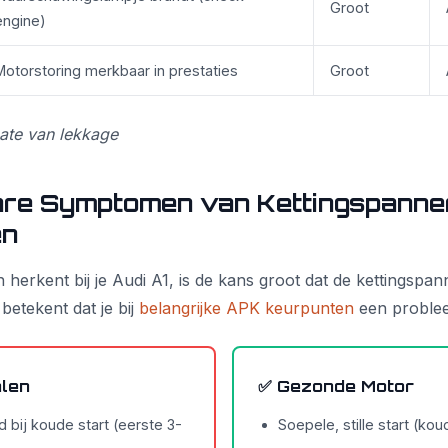
Groot
engine)
Motorstoring merkbaar in prestaties
Groot
ate van lekkage
re Symptomen van Kettingspanne
en
n herkent bij je Audi A1, is de kans groot dat de kettingspa
 betekent dat je bij
belangrijke APK keurpunten
een probleem
alen
✅ Gezonde Motor
d bij koude start (eerste 3-
Soepele, stille start (ko