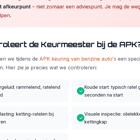
t afkeurpunt
– niet zomaar een adviespunt. Je mag de weg
lpen.
roleert de Keurmeester bij de APK
ren we tijdens de
APK keuring van benzine auto's
een specif
n. Hier zie je precies wat we controleren:
rgeluid: rammelend, ratelend
Koude start: typisch rate
✓
id
seconden na start
asting: ketting-ratelen bij
Visuele inspectie: oliele
✓
ren
kettingkap