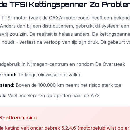
e TFSI Kettingspanner Zo Problem
4 TFSI-motor (vaak de CAXA-motorcode) heeft een bekende
 Anders dan bij een distributieriem, gebruikt dit systeem een 
rij zou zijn. De realiteit is helaas anders. De kettingspann
 houdt – verliest na verloop van tijd zijn druk. Dit gebeurt v
dgebruik in Nijmegen-centrum en rondom De Oversteek
erhoud:
Te lange oliewisselintervallen
stand:
Boven de 100.000 km neemt het risico sterk toe
ik:
Veel accelereren op opritten naar de A73
PK-afkeurrisico
ketting valt onder gebrek 5.2.4.6 (motorgeluid wijst op ern