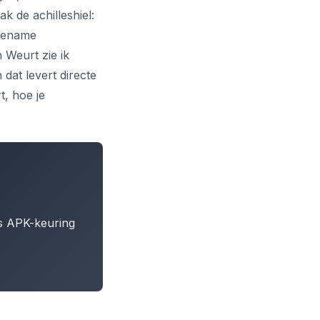
 de achilleshiel:
ngename
 Weurt zie ik
dat levert directe
t, hoe je
ns APK-keuring