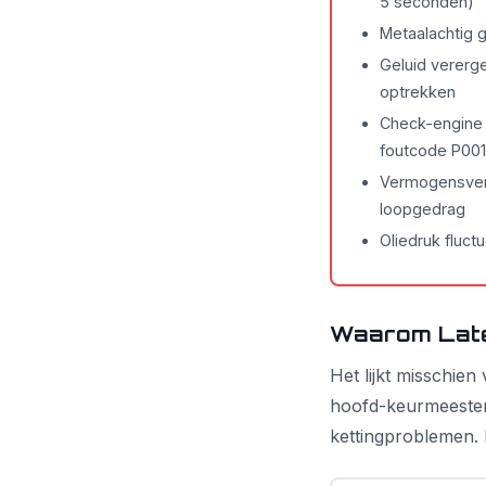
5 seconden)
Metaalachtig g
Geluid vererger
optrekken
Check-engine 
foutcode P00
Vermogensverl
loopgedrag
Oliedruk fluctu
Waarom Late
Het lijkt misschie
hoofd-keurmeester
kettingproblemen. 