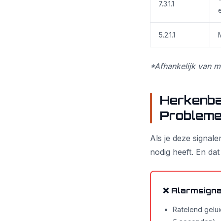
7.3.1.1
5.2.1.1
*Afhankelijk van m
Herkenba
Problem
Als je deze signale
nodig heeft. En dat
❌ Alarmsign
Ratelend gelui