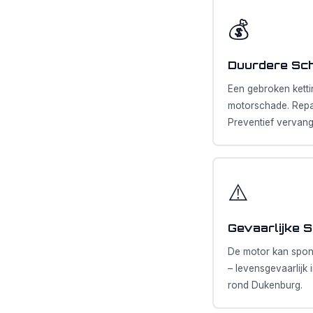
💰
Duurdere Sc
Een gebroken ketti
motorschade. Repa
Preventief vervan
⚠️
Gevaarlijke S
De motor kan spont
– levensgevaarlijk 
rond Dukenburg.