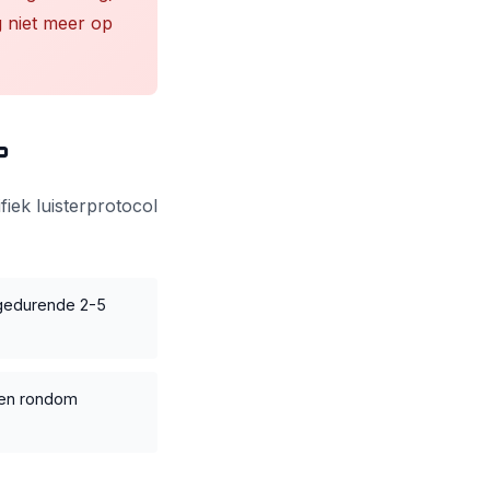
 niet meer op
?
iek luisterprotocol
l gedurende 2-5
kken rondom