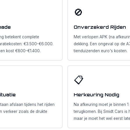
🚫
hade
Onverzekerd Rijden
ng betekent complete
Met verlopen APK (na afkeurin
ratiekosten: €3.500-€6.000.
dekking. Een ongeval op de A
gen kost €800-€1.400.
tienduizenden euro's kosten.
📋
ituatie
Herkeuring Nodig
aan afslaan tijdens het rijden
Na afkeuring moet je binnen 
in verkeer zoals de drukte
terugkomen. Bij Smidt Cars is h
maar je moet het wel eerst lat