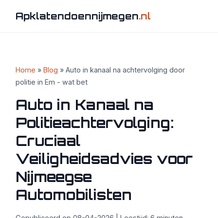
Apklatendoennijmegen
.nl
Home
»
Blog
» Auto in kanaal na achtervolging door
politie in Em - wat bet
Auto in Kanaal na
Politieachtervolging:
Cruciaal
Veiligheidsadvies voor
Nijmeegse
Automobilisten
Gepubliceerd op 08-04-2026 | Leestijd: 6 minuten