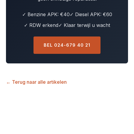
✓ Benzine APK: €40
✓ Diesel APK: €60
✓ RDW erkend
✓ Klaar terwijl u wacht
BEL 024-679 40 21
← Terug naar alle artikelen