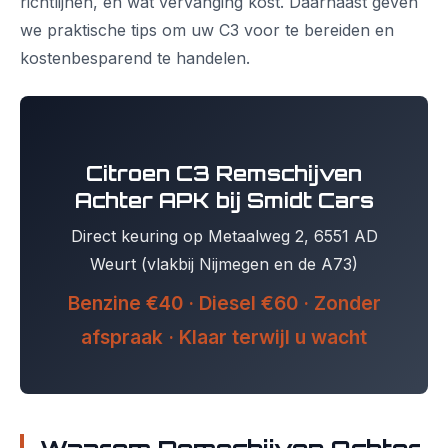
richtlijnen, en wat vervanging kost. Daarnaast geven
we praktische tips om uw C3 voor te bereiden en
kostenbesparend te handelen.
Citroen C3 Remschijven
Achter APK bij Smidt Cars
Direct keuring op Metaalweg 2, 6551 AD
Weurt (vlakbij Nijmegen en de A73)
Benzine €40 · Diesel €60 · Zonder
afspraak · Klaar terwijl u wacht