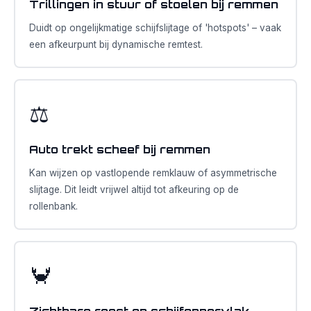
Trillingen in stuur of stoelen bij remmen
Duidt op ongelijkmatige schijfslijtage of 'hotspots' – vaak
een afkeurpunt bij dynamische remtest.
⚖️
Auto trekt scheef bij remmen
Kan wijzen op vastlopende remklauw of asymmetrische
slijtage. Dit leidt vrijwel altijd tot afkeuring op de
rollenbank.
🦀