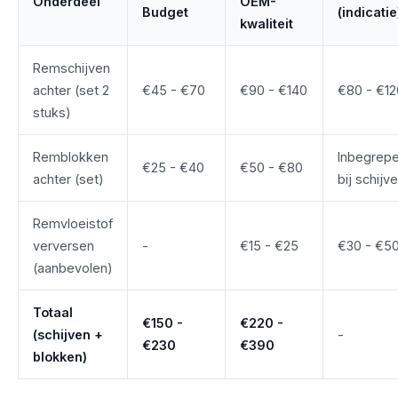
Onderdeel
OEM-
Budget
(indicatie
kwaliteit
Remschijven
achter (set 2
€45 - €70
€90 - €140
€80 - €12
stuks)
Remblokken
Inbegrep
€25 - €40
€50 - €80
achter (set)
bij schijv
Remvloeistof
verversen
-
€15 - €25
€30 - €5
(aanbevolen)
Totaal
€150 -
€220 -
(schijven +
-
€230
€390
blokken)