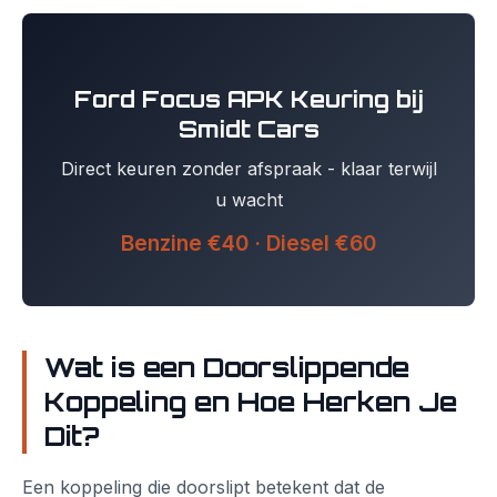
Ford Focus APK Keuring bij
Smidt Cars
Direct keuren zonder afspraak - klaar terwijl
u wacht
Benzine €40 · Diesel €60
Wat is een Doorslippende
Koppeling en Hoe Herken Je
Dit?
Een koppeling die doorslipt betekent dat de