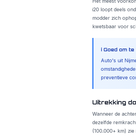
Het meest voorkom
i20 loopt deels on
modder zich ophope
kwetsbaar voor sc
ℹ️ Goed om t
Auto's uit Nijm
omstandigheden,
preventieve co
Uitrekking d
Wanneer de achter
dezelfde remkracht 
(100.000+ km) zie 