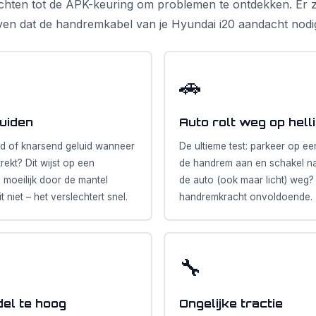
achten tot de APK-keuring om problemen te ontdekken. Er zij
ven dat de handremkabel van je Hyundai i20 aandacht nodig
🚗
uiden
Auto rolt weg op hell
nd of knarsend geluid wanneer
De ultieme test: parkeer op een
ekt? Dit wijst op een
de handrem aan en schakel naa
 moeilijk door de mantel
de auto (ook maar licht) weg?
 niet – het verslechtert snel.
handremkracht onvoldoende.
🔧
el te hoog
Ongelijke tractie