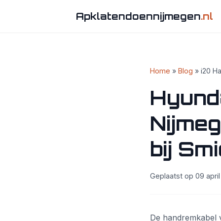
Apklatendoennijmegen
.nl
Home
»
Blog
» i20 H
Hyund
Nijme
bij Sm
Geplaatst op 09 april
De handremkabel va