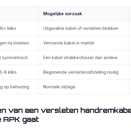
Mogelijke oorzaak
10+ kliks
Uitgerekte kabel of versleten blokken
gen na loslaten
Verroeste kabel in mantel
et symmetrisch
Eén kabel strakker/losser dan andere
6-8 kliks
Beginnende versleten/afstelling nodig
ng op behuizing
Normale slijtage
n van een versleten handremkabe
e APK gaat