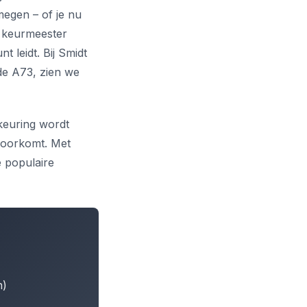
megen – of je nu
e keurmeester
 leidt. Bij Smidt
de A73, zien we
-keuring wordt
 voorkomt. Met
e populaire
n)