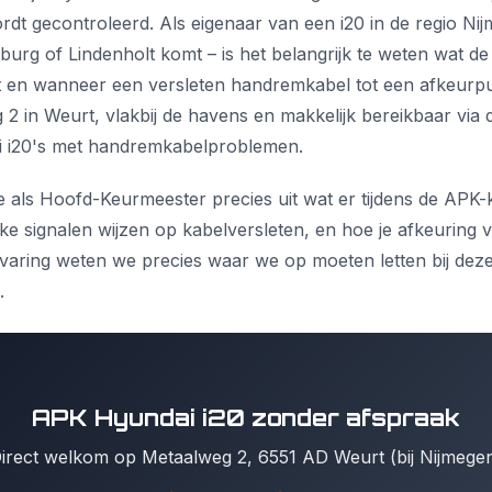
rdt gecontroleerd. Als eigenaar van een i20 in de regio Nij
burg of Lindenholt komt – is het belangrijk te weten wat d
t en wanneer een versleten handremkabel tot een afkeurpunt
2 in Weurt, vlakbij de havens en makkelijk bereikbaar via 
i i20's met handremkabelproblemen.
ik je als Hoofd-Keurmeester precies uit wat er tijdens de APK
ke signalen wijzen op kabelversleten, en hoe je afkeuring
varing weten we precies waar we op moeten letten bij dez
.
APK Hyundai i20 zonder afspraak
irect welkom op Metaalweg 2, 6551 AD Weurt (bij Nijmege