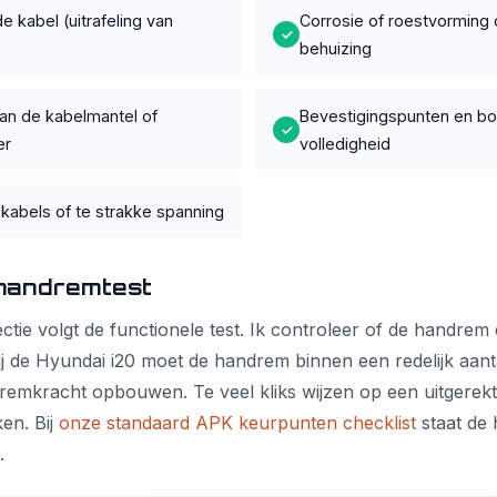
e kabel (uitrafeling van
Corrosie of roestvorming 
✓
behuizing
an de kabelmantel of
Bevestigingspunten en bo
✓
er
volledigheid
abels of te strakke spanning
 handremtest
ctie volgt de functionele test. Ik controleer of de handrem 
j de Hyundai i20 moet de handrem binnen een redelijk aanta
 remkracht opbouwen. Te veel kliks wijzen op een uitgerekt
en. Bij
onze standaard APK keurpunten checklist
staat de 
.