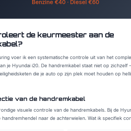
Benzine €40 · Diesel €60
roleert de keurmeester aan de
abel?
ring voer ik een systematische controle uit van het comple
 je Hyundai i20. De handremkabel staat niet op zichzelf –
eiligheidsketen die je auto op zijn plek moet houden op hell
ectie van de handremkabel
rondige visuele controle van de handremkabels. Bij de Hyun
 handremhendel naar de achterwielen. Wat ik specifiek con