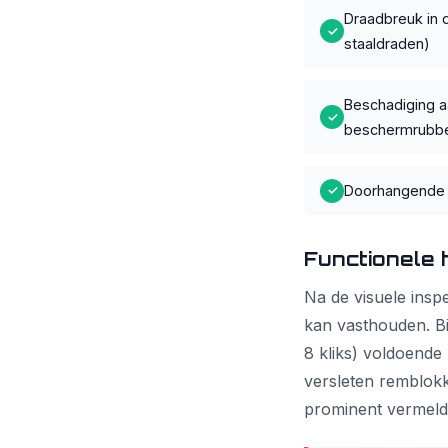
Draadbreuk in d
✓
staaldraden)
Beschadiging a
✓
beschermrubb
Doorhangende k
✓
Functionele
Na de visuele inspe
kan vasthouden. Bi
8 kliks) voldoende
versleten remblokk
prominent vermeld