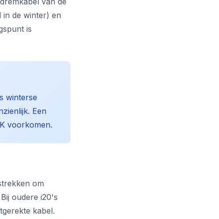
ndremkabel van de
 in de winter) en
gspunt is
s winterse
zienlijk. Een
APK voorkomen.
strekken om
Bij oudere i20's
tgerekte kabel.