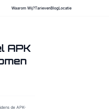
Waarom Wij?
Tarieven
Blog
Locatie
el APK
komen
ijdens de APK-