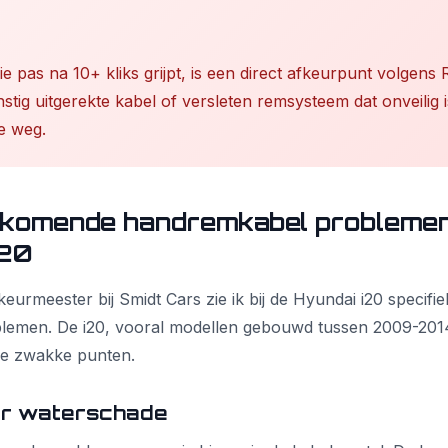
 pas na 10+ kliks grijpt, is een direct afkeurpunt volgens R
nstig uitgerekte kabel of versleten remsysteem dat onveilig 
e weg.
komende handremkabel problemen 
i20
s keurmeester bij Smidt Cars zie ik bij de Hyundai i20 specifi
emen. De i20, vooral modellen gebouwd tussen 2009-201
eke zwakke punten.
or waterschade