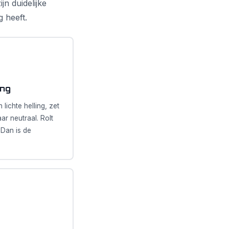
n duidelijke
 heeft.
ing
 lichte helling, zet
r neutraal. Rolt
 Dan is de