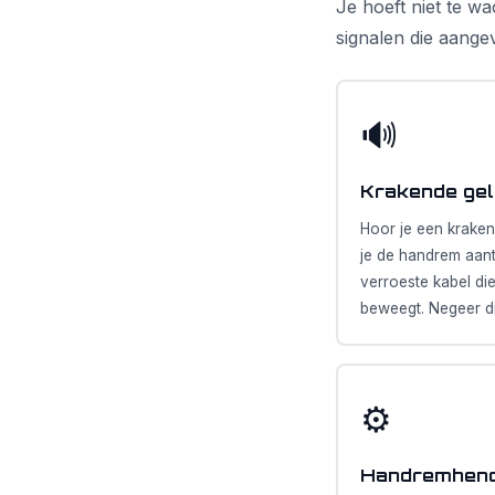
Je hoeft niet te w
signalen die aange
🔊
Krakende gel
Hoor je een krake
je de handrem aantr
verroeste kabel die
beweegt. Negeer dit
⚙️
Handremhend