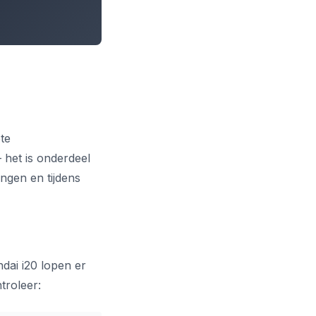
te
 het is onderdeel
ingen en tijdens
dai i20 lopen er
troleer: