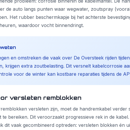
ende probleem: corrosie binnenin de kabelmantel. De ha
der de auto langs punten waar wegwater, zoutspray (vooral
n. Het rubber beschermkapje bij het achterste bevestigin
heuren, waardoor vocht binnendringt.
e weten
egen en omstreken die vaak over De Oversteek rijden tijden
 krijgen extra zoutbelasting. Dit versnelt kabelcorrosie aan
ntrole voor de winter kan kostbare reparaties tijdens de 
oor versleten remblokken
remblokken versleten zijn, moet de handremkabel verder 
te bereiken. Dit veroorzaakt progressieve rek in de kabel. 
ik dit vaak gecombineerd optreden: versleten blokken én ui