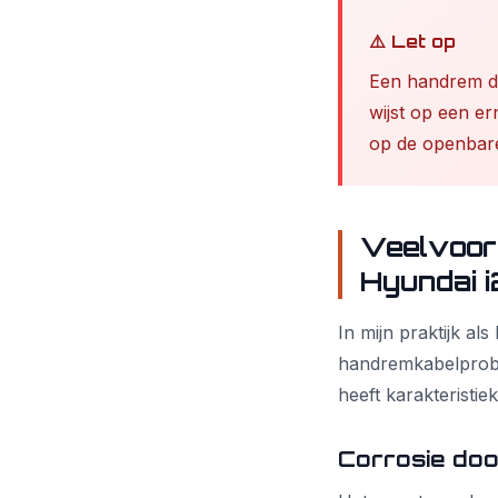
⚠️ Let op
Een handrem die
wijst op een er
op de openbar
Veelvoor
Hyundai 
In mijn praktijk al
handremkabelprobl
heeft karakteristi
Corrosie do