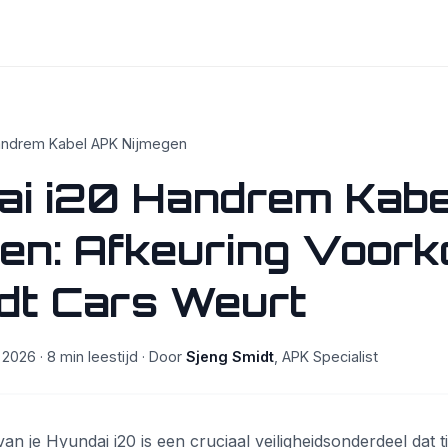
andrem Kabel APK Nijmegen
ai i20 Handrem Kab
gen: Afkeuring Voor
idt Cars Weurt
 2026 · 8 min leestijd · Door
Sjeng Smidt
, APK Specialist
n je Hyundai i20 is een cruciaal veiligheidsonderdeel dat t