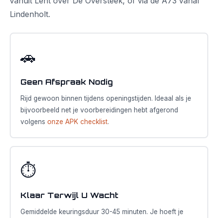
vanuit Lent over De Oversteek, of via de A73 vanaf
Lindenholt.
🚗
Geen Afspraak Nodig
Rijd gewoon binnen tijdens openingstijden. Ideaal als je
bijvoorbeeld net je voorbereidingen hebt afgerond
volgens
onze APK checklist
.
⏱️
Klaar Terwijl U Wacht
Gemiddelde keuringsduur 30-45 minuten. Je hoeft je