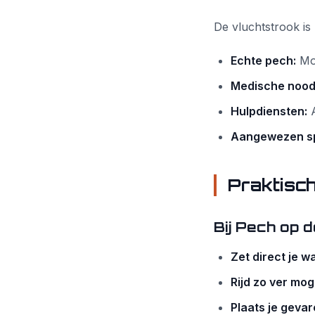
De vluchtstrook is 
Echte pech:
Mot
Medische nood
Hulpdiensten:
A
Aangewezen sp
Praktische
Bij Pech op 
Zet direct je 
Rijd zo ver mog
Plaats je geva