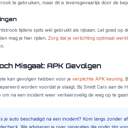
rook te gebruiken, maar dit is levensgevaarlijk door de bepe
ingen
tstrook tijdens spits wél gebruikt als rijbaan. Let goed op d
jlen mag je hier rijden.
Zorg dat je verlichting optimaal werk
n.
Toch Misgaat: APK Gevolgen
ete kan gevolgen hebben voor je
verplichte APK keuring
. 
epareerd worden voordat je slaagt. Bij Smidt Cars aan de 
 om na een incident weer verkeersveilig de weg op te gaan
s je auto beschadigd na een incident? Kom langs zonder a
decheck. We adviseren je over reparaties die nodig zijn vo