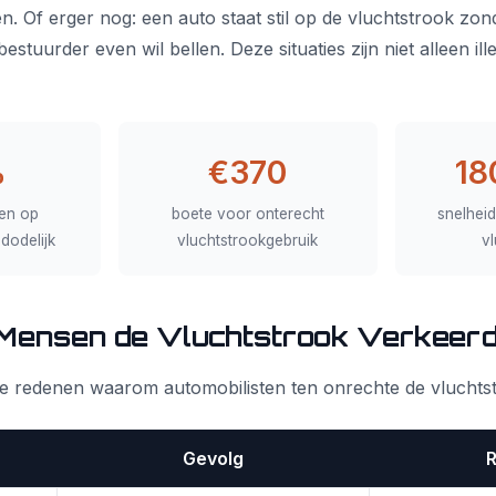
n. Of erger nog: een auto staat stil op de vluchtstrook zond
tuurder even wil bellen. Deze situaties zijn niet alleen il
%
€370
18
en op
boete voor onterecht
snelhei
 dodelijk
vluchtstrookgebruik
vl
ensen de Vluchtstrook Verkeerd
nde redenen waarom automobilisten ten onrechte de vluchtst
Gevolg
R