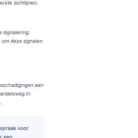
rkte zichtlijnen.
e signalering:
t
om deze signalen
Beschadigingen aan
Handelsweg in
.
fspraak voor
or een