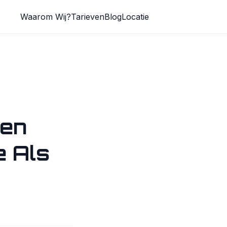
Waarom Wij?
Tarieven
Blog
Locatie
een
e Als