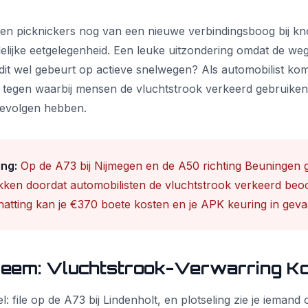
en picknickers nog van een nieuwe verbindingsboog bij k
delijke eetgelegenheid. Een leuke uitzondering omdat de we
dit wel gebeurt op actieve snelwegen? Als automobilist kom
es tegen waarbij mensen de vluchtstrook verkeerd gebruiken
gevolgen hebben.
ng:
Op de A73 bij Nijmegen en de A50 richting Beuningen
lukken doordat automobilisten de vluchtstrook verkeerd beo
hatting kan je €370 boete kosten en je APK keuring in gev
leem: Vluchtstrook-Verwarring K
l: file op de A73 bij Lindenholt, en plotseling zie je iemand