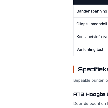
Bandenspanning 
Oliepeil maandeli
Koelvloeistof niv
Verlichting test
Specifiek
Bepaalde punten op
A73 Hoogte 
Door de bocht en h