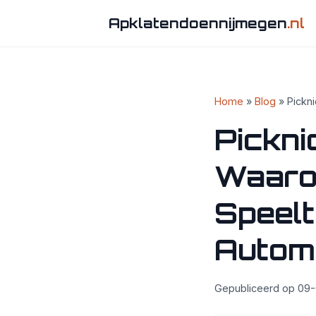
Apklatendoennijmegen
.nl
Home
»
Blog
» Pickni
Pickni
Waaro
Speelt
Automo
Gepubliceerd op 09-0