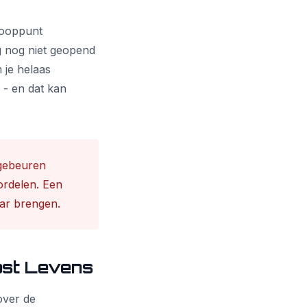
nooppunt
g nog niet geopend
 je helaas
 - en dat kan
 gebeuren
ordelen. Een
aar brengen.
ost Levens
 over de