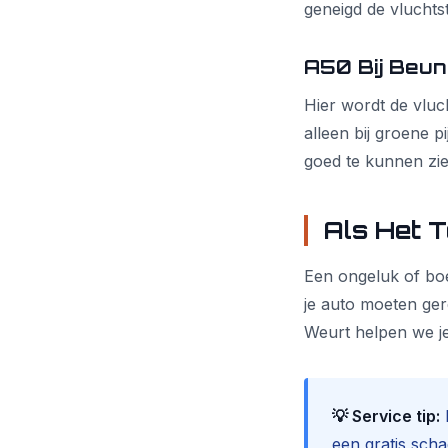
geneigd de vluchtst
A50 Bij Beun
Hier wordt de vluch
alleen bij groene pi
goed te kunnen zie
Als Het 
Een ongeluk of bo
je auto moeten ger
Weurt helpen we je
💡 Service tip:
I
een gratis scha