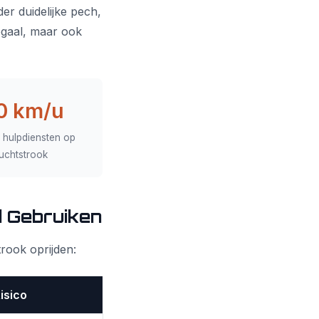
er duidelijke pech,
legaal, maar ook
0 km/u
d hulpdiensten op
uchtstrook
 Gebruiken
rook oprijden:
isico