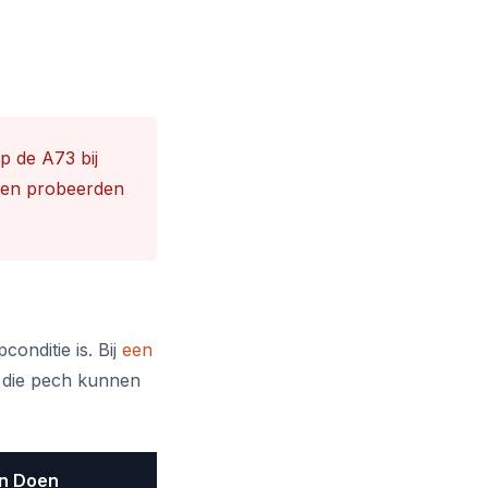
Op de A73 bij
sen probeerden
conditie is. Bij
een
n die pech kunnen
en Doen