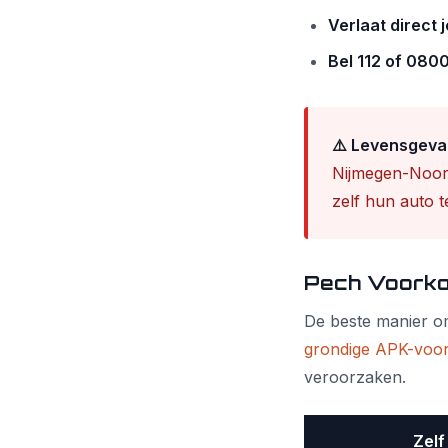
Verlaat direct 
Bel 112 of 08
⚠️ Levensgevaa
Nijmegen-Noor
zelf hun auto t
Pech Voorko
De beste manier om 
grondige APK-voor
veroorzaken.
Zelf