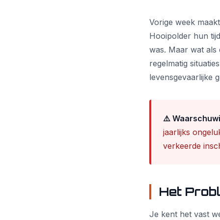
Vorige week maakt
Hooipolder hun tij
was. Maar wat als 
regelmatig situati
levensgevaarlijke 
⚠️ Waarschuwi
jaarlijks onge
verkeerde insc
Het Prob
Je kent het vast we