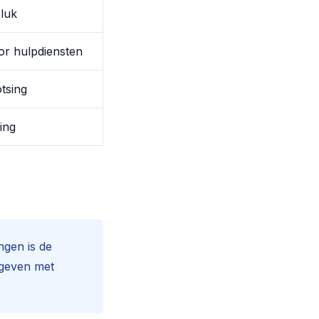
luk
or hulpdiensten
tsing
ing
ngen is de
gegeven met