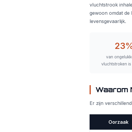
vluchtstrook inhale
gewoon omdat de bes
levensgevaarlijk.
23
van ongelukk
vluchtstroken is
Waarom M
Er zijn verschille
Oorzaak