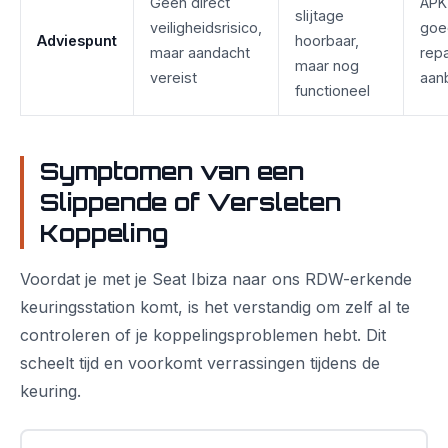
Geen direct
APK
slijtage
veiligheidsrisico,
goe
Adviespunt
hoorbaar,
maar aandacht
repa
maar nog
vereist
aan
functioneel
Symptomen van een
Slippende of Versleten
Koppeling
Voordat je met je Seat Ibiza naar ons RDW-erkende
keuringsstation komt, is het verstandig om zelf al te
controleren of je koppelingsproblemen hebt. Dit
scheelt tijd en voorkomt verrassingen tijdens de
keuring.