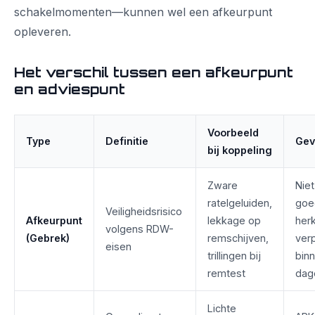
schakelmomenten—kunnen wel een afkeurpunt
opleveren.
Het verschil tussen een afkeurpunt
en adviespunt
Voorbeeld
Type
Definitie
Gev
bij koppeling
Zware
Niet
ratelgeluiden,
goe
Veiligheidsrisico
Afkeurpunt
lekkage op
her
volgens RDW-
(Gebrek)
remschijven,
verp
eisen
trillingen bij
binn
remtest
dag
Lichte