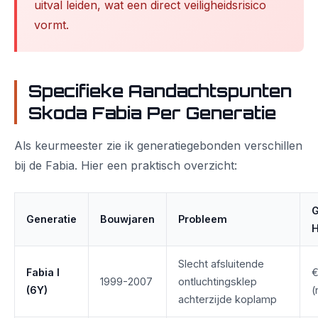
uitval leiden, wat een direct veiligheidsrisico
vormt.
Specifieke Aandachtspunten
Skoda Fabia Per Generatie
Als keurmeester zie ik generatiegebonden verschillen
bij de Fabia. Hier een praktisch overzicht:
G
Generatie
Bouwjaren
Probleem
H
Slecht afsluitende
Fabia I
€
1999-2007
ontluchtingsklep
(6Y)
(
achterzijde koplamp