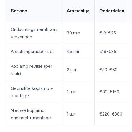
Service
Arbeidstijd
Onderdelen
Ontluchtingsmembraan
30 min
€12-€25
vervangen
Afdichtingsrubber set
45 min
€18-€35
Koplamp revisie (per
2 uur
€30-€60
stuk)
Gebruikte koplamp +
1 uur
€80-€150
montage
Nieuwe koplamp
1 uur
€220-€380
origineel + montage