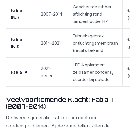
Gescheurde rubber
Fabia II
€
2007-2014
afdichting rond
(5J)
(
lampenhouder H7
Fabrieksgebrek
Fabia III
€
2014-2021
ontluchtingsmembraan
(NJ)
g
(recalls bekend)
LED-koplampen:
2021-
€
Fabia IV
zeldzamer condens,
heden
(
duurder bij schade
Veelvoorkomende Klacht: Fabia II
(2007-2014)
De tweede generatie Fabia is berucht om
condensproblemen. Bij deze modellen zitten de