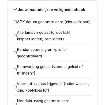
✅ Jouw maandelijkse veiligheidscheck
☐
APK-datum gecontroleerd (niet verlopen)
Alle lampen getest (groot licht,
☐
knipperlichten, remlichter)
Bandenspanning en -profiel
☐
gecontroleerd
Remwerking getest (vreemd geluid of
☐
trillingen?)
Vloeistofniveaus bijgevuld (ruitenwasser,
☐
olie, koelvloeistof)
Nooduitrusting gecontroleerd
☐