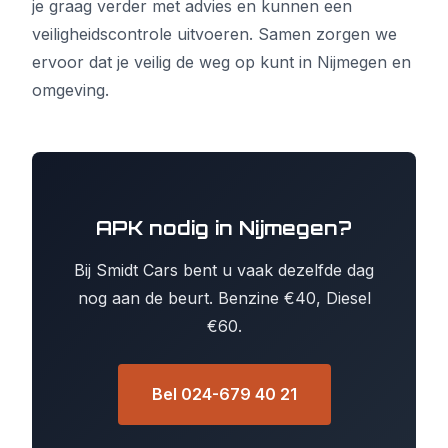
je graag verder met advies en kunnen een
veiligheidscontrole uitvoeren. Samen zorgen we
ervoor dat je veilig de weg op kunt in Nijmegen en
omgeving.
APK nodig in Nijmegen?
Bij Smidt Cars bent u vaak dezelfde dag
nog aan de beurt. Benzine €40, Diesel
€60.
Bel 024-679 40 21