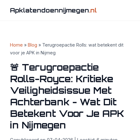
Apklatendoennijmegen
.nl
Home
»
Blog
» Terugroepactie Rolls: wat betekent dit
voor je APK in Nijmeg
🚨 Terugroepactie
Rolls-Royce: Kritieke
Veiligheidsissue Met
Achterbank - Wat Dit
Betekent Voor Je APK
in Nijmegen
Gepubliceerd op 07-04-2026 | Leestijd: 6 minuten