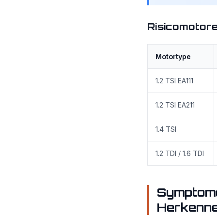
Risicomotore
Motortype
1.2 TSI EA111
1.2 TSI EA211
1.4 TSI
1.2 TDI / 1.6 TDI
Symptome
Herkenn