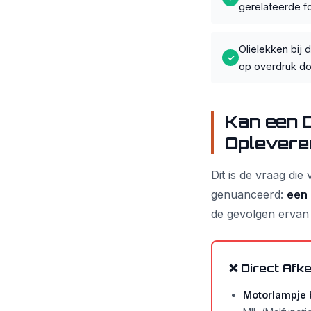
gerelateerde f
Olielekken bij 
✓
op overdruk do
Kan een 
Oplevere
Dit is de vraag die
genuanceerd:
een 
de gevolgen ervan 
❌ Direct Afk
Motorlampje 