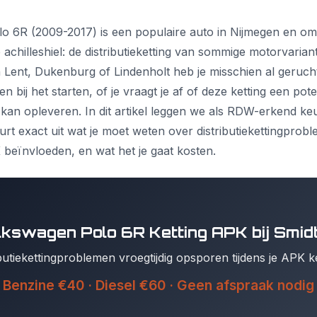
o 6R (2009-2017) is een populaire auto in Nijmegen en o
achilleshiel: de distributieketting van sommige motorvarian
 Lent, Dukenburg of Lindenholt heb je misschien al geruc
 bij het starten, of je vraagt je af of deze ketting een pot
kan opleveren. In dit artikel leggen we als RDW-erkend keu
rt exact uit wat je moet weten over distributiekettingprobl
beïnvloeden, en wat het je gaat kosten.
lkswagen Polo 6R Ketting APK bij Smid
ibutiekettingproblemen vroegtijdig opsporen tijdens je APK k
Benzine €40 · Diesel €60 · Geen afspraak nodig