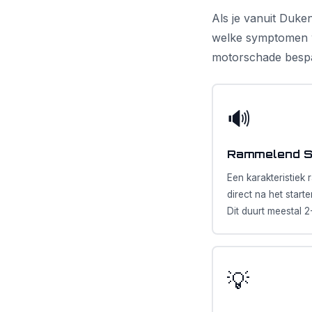
Als je vanuit Duke
welke symptomen w
motorschade besp
🔊
Rammelend St
Een karakteristiek
direct na het start
Dit duurt meestal 
💡