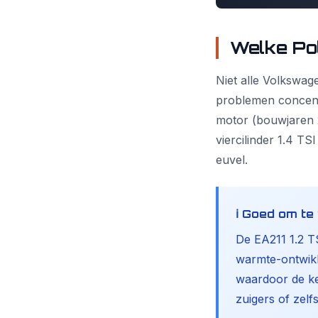
Welke Po
Niet alle Volkswag
problemen concent
motor (bouwjaren 
viercilinder 1.4 TS
euvel.
ℹ️ Goed om t
De EA211 1.2 T
warmte-ontwikke
waardoor de ke
zuigers of zelfs