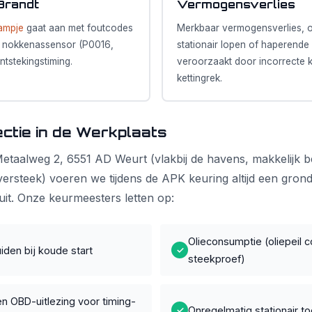
Brandt
Vermogensverlies
ampje
gaat aan met foutcodes
Merkbaar vermogensverlies, o
e nokkenassensor (P0016,
stationair lopen of haperende
ntstekingstiming.
veroorzaakt door incorrecte 
kettingrek.
ectie in de Werkplaats
Metaalweg 2, 6551 AD Weurt (vlakbij de havens, makkelijk b
ersteek) voeren we tijdens de APK keuring altijd een grond
 uit. Onze keurmeesters letten op:
Olieconsumptie (oliepeil c
iden bij koude start
✓
steekproef)
n OBD-uitlezing voor timing-
Onregelmatig stationair to
✓