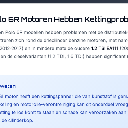
lo 6R Motoren Hebben Kettingpro
en Polo 6R modellen hebben problemen met de distributiek
reren zich rond de driecilinder benzine motoren, met na
2012-2017) en in mindere mate de oudere
1.2 TSI EA111
(200
I en de dieselvarianten (1.2 TDI, 1.6 TDI) hebben significant 
e weten
SI motor heeft een kettingspanner die van kunststof is gem
ling en motorolie-verontreiniging kan dit onderdeel vroegtij
tting te los komt te staan en schade kan veroorzaken aan
 de cilinderkop.