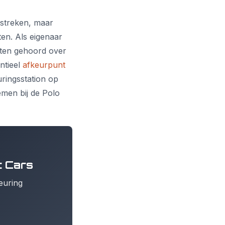
mstreken, maar
ten. Als eigenaar
hten gehoord over
entieel
afkeurpunt
ringsstation op
emen bij de Polo
t Cars
euring