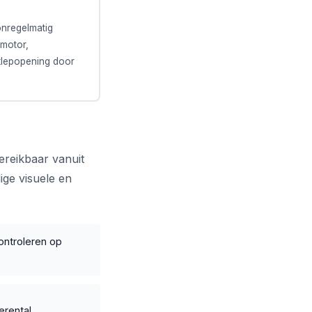
nregelmatig
 motor,
klepopening door
ereikbaar vanuit
ige visuele en
ontroleren op
erental