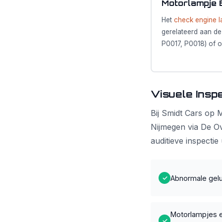
Motorlampje 
Het
check engine l
gerelateerd aan d
P0017, P0018) of o
Visuele Insp
Bij Smidt Cars op 
Nijmegen via De Ov
auditieve inspectie
Abnormale gelu
✓
Motorlampjes e
✓