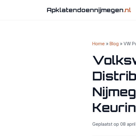
Apklatendoennijmegen
.nl
Home
»
Blog
» VW Po
Volks
Distri
Nijmeg
Keuri
Geplaatst op 08 april