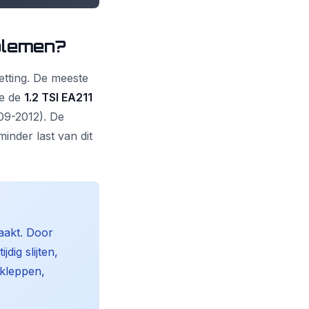
blemen?
etting. De meeste
me de
1.2 TSI EA211
9-2012). De
minder last van dit
aakt. Door
dig slijten,
 kleppen,