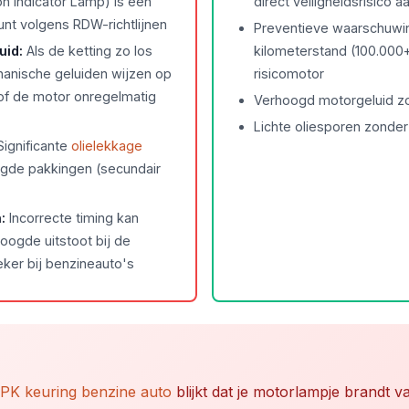
on Indicator Lamp) is een
direct veiligheidsrisico 
unt volgens RDW-richtlijnen
Preventieve waarschuwin
uid:
Als de ketting zo los
kilometerstand (100.000
hanische geluiden wijzen op
risicomotor
 of de motor onregelmatig
Verhoogd motorgeluid z
Lichte oliesporen zonder
ignificante
olielekkage
gde pakkingen (secundair
:
Incorrecte timing kan
hoogde uitstoot bij de
eker bij benzineauto's
PK keuring benzine auto
blijkt dat je motorlampje brandt 