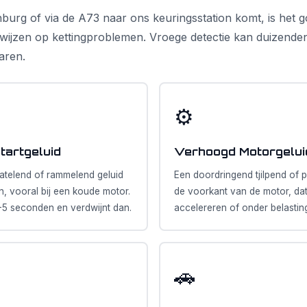
nburg of via de A73 naar ons keuringsstation komt, is het 
ijzen op kettingproblemen. Vroege detectie kan duizende
aren.
⚙️
artgeluid
Verhoogd Motorgelui
 ratelend of rammelend geluid
Een doordringend tjilpend of 
en, vooral bij een koude motor.
de voorkant van de motor, dat
2-5 seconden en verdwijnt dan.
accelereren of onder belastin
🚗