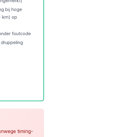
aangemerkt)
g bij hoge
+ km) op
onder foutcode
 druppeling
vanwege timing-