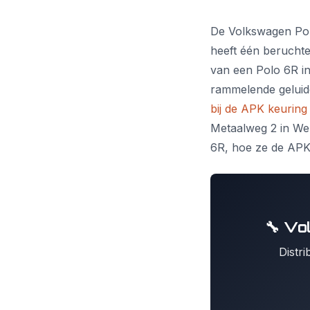
De Volkswagen Pol
heeft één beruchte 
van een Polo 6R in
rammelende geluiden
bij de APK keuring
Metaalweg 2 in Weu
6R, hoe ze de APK 
🔧 Vo
Distr