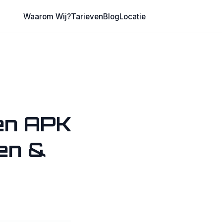
Waarom Wij?
Tarieven
Blog
Locatie
men APK
en &