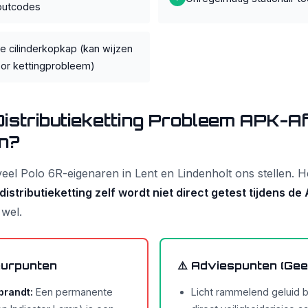
outcodes
de cilinderkopkap (kan wijzen
or kettingprobleem)
Distributieketting Probleem APK-A
n?
 veel Polo 6R-eigenaren in Lent en Lindenholt ons stellen. 
distributieketting zelf wordt niet direct getest tijdens de
wel.
eurpunten
⚠️ Adviespunten (Gee
brandt:
Een permanente
Licht rammelend geluid bij