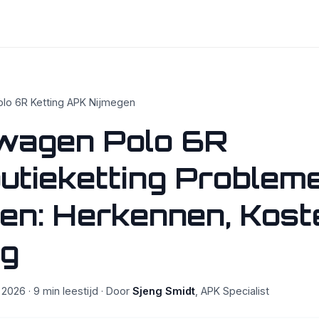
lo 6R Ketting APK Nijmegen
wagen Polo 6R
butieketting Proble
en: Herkennen, Kost
ng
 2026 · 9 min leestijd · Door
Sjeng Smidt
, APK Specialist