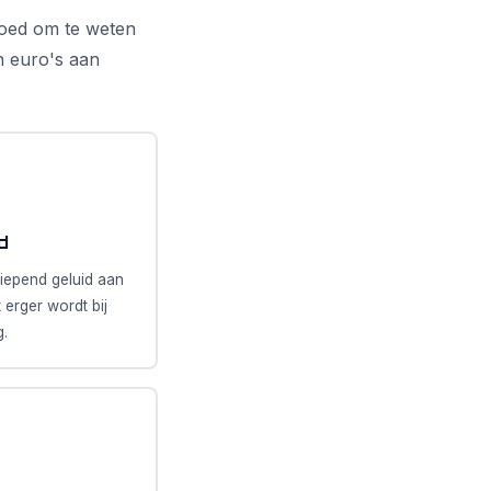
goed om te weten
n euro's aan
d
piepend geluid aan
 erger wordt bij
g.