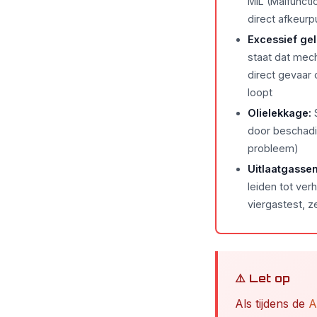
MIL (Malfuncti
direct afkeurp
Excessief gel
staat dat mec
direct gevaar
loopt
Olielekkage:
S
door beschadi
probleem)
Uitlaatgassen
leiden tot ver
viergastest, z
⚠️ Let op
Als tijdens de
A