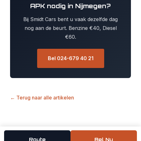
APK nodig in Nijmegen?
Bij Smidt Cars bent u vaak dezelfde dag
nog aan de beurt. Benzine €40, Diesel
€60.
Bel 024-679 40 21
← Terug naar alle artikelen
Route
Bel Nu