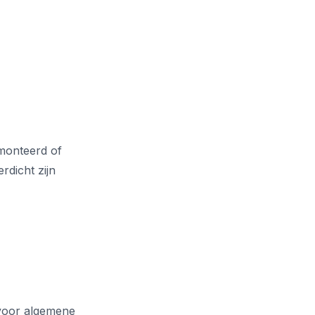
emonteerd of
rdicht zijn
oor algemene