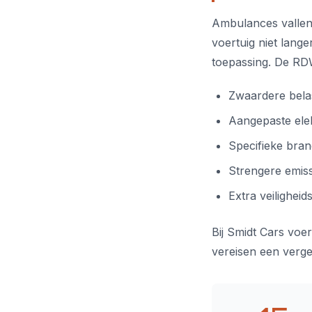
Ambulances vallen 
voertuig niet lange
toepassing. De RD
Zwaardere bela
Aangepaste elek
Specifieke bra
Strengere emis
Extra veilighe
Bij Smidt Cars voe
vereisen een verge