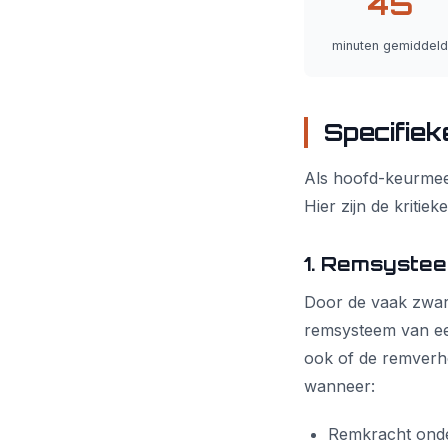
45
minuten gemiddeld
Specifie
Als hoofd-keurmees
Hier zijn de kriti
1. Remsyste
Door de vaak zwar
remsysteem van een
ook of de remverh
wanneer:
Remkracht onde