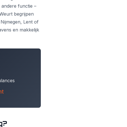
andere functie –
 Weurt begrijpen
Nijmegen, Lent of
avens en makkelijk
ulances
ht
g?