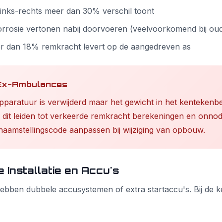
inks-rechts meer dan 30% verschil toont
orrosie vertonen nabij doorvoeren (veelvoorkomend bij o
 dan 18% remkracht levert op de aangedreven as
j Ex-Ambulances
paratuur is verwijderd maar het gewicht in het kentekenbew
 dit leiden tot verkeerde remkracht berekeningen en onnod
tenaamstellingscode aanpassen bij wijziging van opbouw.
e Installatie en Accu's
bben dubbele accusystemen of extra startaccu's. Bij de k