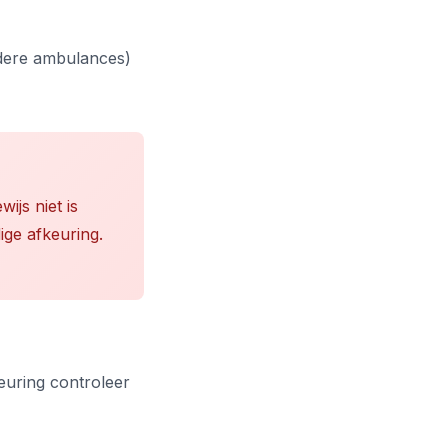
udere ambulances)
ijs niet is
ige afkeuring.
euring controleer