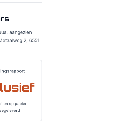
ars
bus, aangezien
 Metaalweg 2, 6551
ingsrapport
lusief
al en op papier
eegeleverd