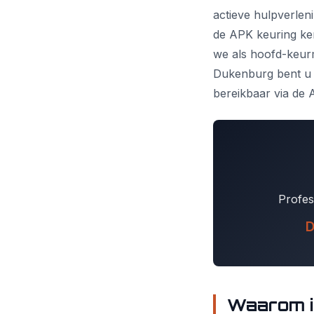
actieve hulpverlen
de APK keuring ken
we als hoofd-keurm
Dukenburg bent u b
bereikbaar via de 
Profes
D
Waarom i