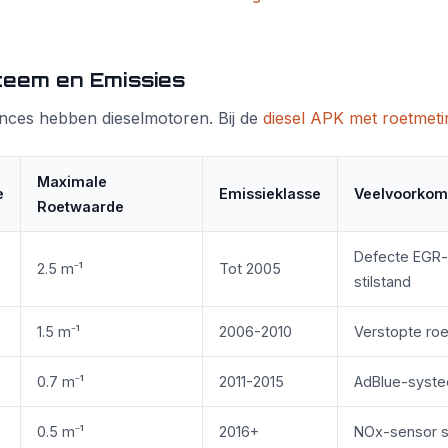
steem en Emissies
ances hebben dieselmotoren. Bij de
diesel APK met roetmeti
Maximale
e
Emissieklasse
Veelvoorkom
Roetwaarde
Defecte EGR-
2.5 m⁻¹
Tot 2005
stilstand
1.5 m⁻¹
2006-2010
Verstopte roet
0.7 m⁻¹
2011-2015
AdBlue-syste
0.5 m⁻¹
2016+
NOx-sensor s