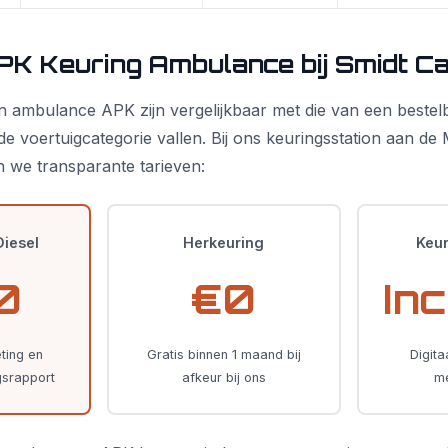
PK Keuring Ambulance bij Smidt C
 ambulance APK zijn vergelijkbaar met die van een bestel
de voertuigcategorie vallen. Bij ons keuringsstation aan de
 we transparante tarieven:
iesel
Herkeuring
Keur
0
€0
Inc
eting en
Gratis binnen 1 maand bij
Digita
gsrapport
afkeur bij ons
m