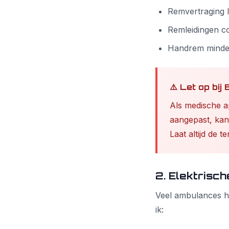
Remvertraging l
Remleidingen c
Handrem minder
⚠️ Let op bi
Als medische ap
aangepast, kan
Laat altijd de 
2. Elektrisch
Veel ambulances he
ik: