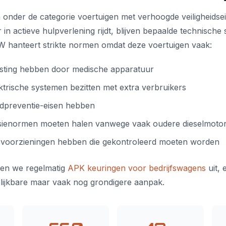
onder de categorie voertuigen met verhoogde veiligheidsei
r in actieve hulpverlening rijdt, blijven bepaalde technische 
W hanteert strikte normen omdat deze voertuigen vaak:
sting hebben door medische apparatuur
trische systemen bezitten met extra verbruikers
ndpreventie-eisen hebben
sienormen moeten halen vanwege vaak oudere dieselmoto
idsvoorzieningen hebben die gekontroleerd moeten worden
ren we regelmatig
APK keuringen voor bedrijfswagens
uit,
lijkbare maar vaak nog grondigere aanpak.