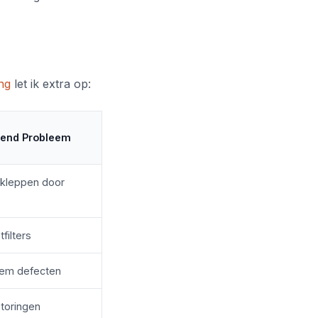
ng
let ik extra op:
end Probleem
kleppen door
filters
em defecten
toringen