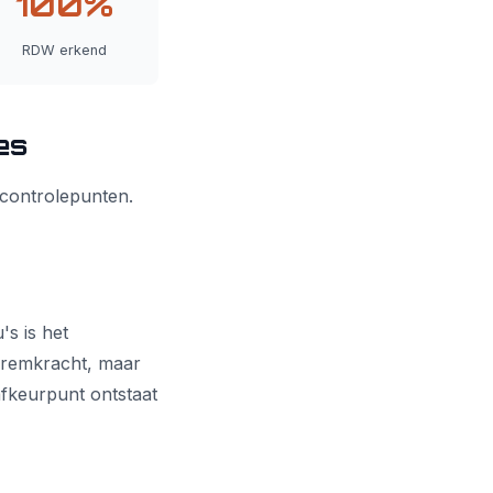
100%
RDW erkend
es
 controlepunten.
s is het
 remkracht, maar
fkeurpunt ontstaat