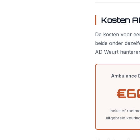
Kosten A
De kosten voor een
beide onder dezelf
AD Weurt hanteren
Ambulance D
€6
Inclusief roetm
uitgebreid keurin