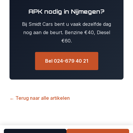
APK nodig in Nijmegen?
Bij Smidt Cars bent u vaak dezelfde dag
nog aan de beurt. Benzine €40, Diesel
€60.
Bel 024-679 40 21
← Terug naar alle artikelen