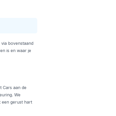
o via bovenstaand
fen is en waar je
dt Cars aan de
euring. We
t een gerust hart