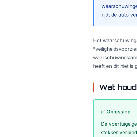
waarschuwingen
rijdt de auto v
Het waarschuwingss
"veiligheidsvoorzi
waarschuwingslampj
heeft en dit niet i
Wat houdt
✅ Oplossing
De voertuigeig
stekker verbind