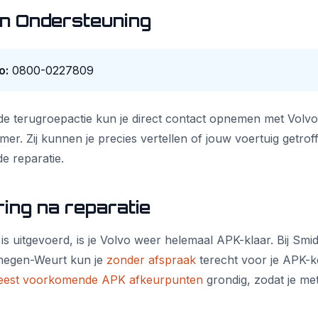
en Ondersteuning
o:
0800-0227809
de terugroepactie kun je direct contact opnemen met Volv
er. Zij kunnen je precies vertellen of jouw voertuig getrof
e reparatie.
ing na reparatie
is uitgevoerd, is je Volvo weer helemaal APK-klaar. Bij Smi
megen-Weurt kun je
zonder afspraak
terecht voor je APK-k
est voorkomende APK afkeurpunten
grondig, zodat je me