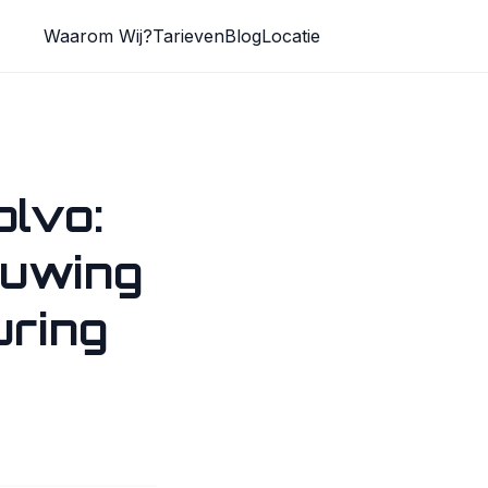
Waarom Wij?
Tarieven
Blog
Locatie
olvo:
huwing
uring