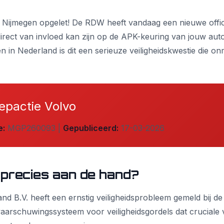
 Nijmegen opgelet! De RDW heeft vandaag een nieuwe offic
irect van invloed kan zijn op de APK-keuring van jouw aut
n in Nederland is dit een serieuze veiligheidskwestie die onm
epactie Volvo
e:
MGP260093 |
Gepubliceerd:
17-03-2026
 precies aan de hand?
nd B.V. heeft een ernstig veiligheidsprobleem gemeld bij 
waarschuwingssysteem voor veiligheidsgordels dat cruciale 