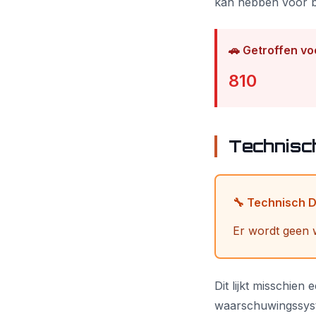
kan hebben voor b
🚗 Getroffen vo
810
Technisch
🔧 Technisch 
Er wordt geen w
Dit lijkt misschien
waarschuwingssyste