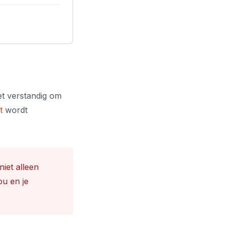
et verstandig om
t
wordt
iet alleen
ou en je