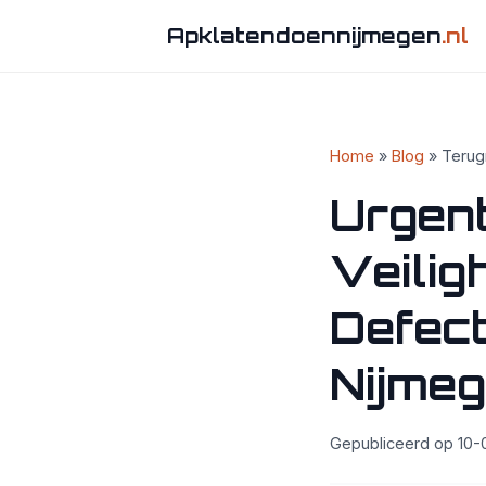
Apklatendoennijmegen
.nl
Home
»
Blog
» Terugr
Urgent
Veili
Defect
Nijme
Gepubliceerd op 10-0