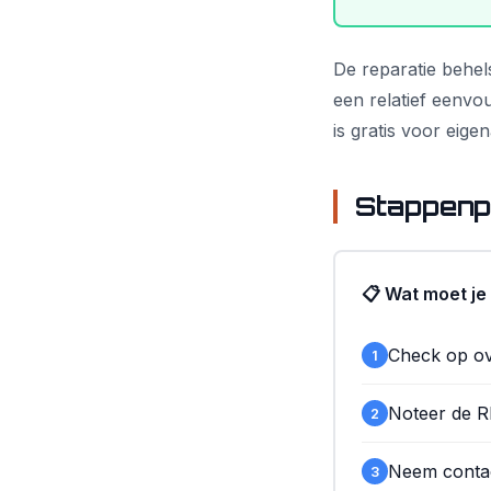
De reparatie behel
een relatief eenvo
is gratis voor eig
Stappenp
📋 Wat moet je
Check op ovi
1
Noteer de 
2
Neem contac
3