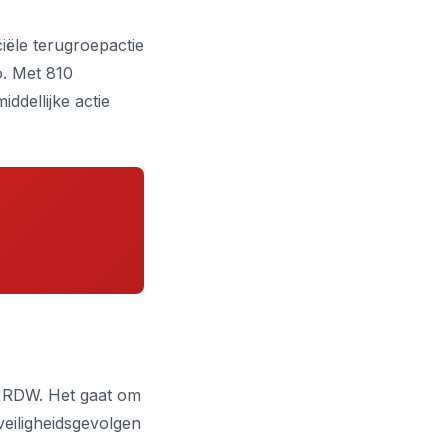
iële terugroepactie
o. Met 810
iddellijke actie
de RDW. Het gaat om
veiligheidsgevolgen