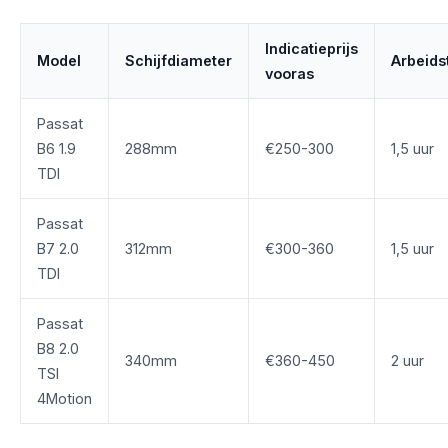
Indicatieprijs
Model
Schijfdiameter
Arbeidst
vooras
Passat
B6 1.9
288mm
€250-300
1,5 uur
TDI
Passat
B7 2.0
312mm
€300-360
1,5 uur
TDI
Passat
B8 2.0
340mm
€360-450
2 uur
TSI
4Motion