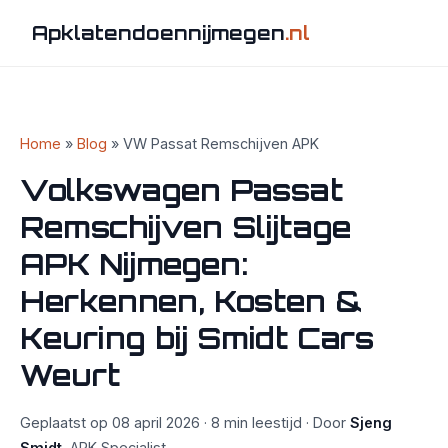
Apklatendoennijmegen
.nl
Home
»
Blog
» VW Passat Remschijven APK
Volkswagen Passat
Remschijven Slijtage
APK Nijmegen:
Herkennen, Kosten &
Keuring bij Smidt Cars
Weurt
Geplaatst op 08 april 2026 · 8 min leestijd · Door
Sjeng
Smidt
, APK Specialist