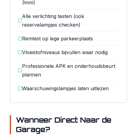
3mm)
Alle verlichting testen (ook
☐
reservelampjes checken)
☐
Remtest op lege parkeerplaats
☐
Vloeistofniveaus bijvullen waar nodig
Professionele APK en onderhoudsbeurt
☐
plannen
☐
Waarschuwingslampjes laten uitlezen
Wanneer Direct Naar de
Garage?